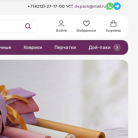
+7(4212)-27-17-00
dv.pack@mail.ru
Войти
Избранное
Корзина
очные
Коврики
Перчатки
Дой-паки
Короб