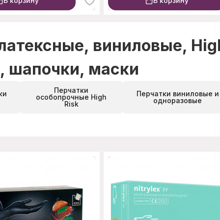
В корзину
В корзину
атексные, виниловые, High
, шапочки, маски
Перчатки
ки
Перчатки виниловые и
особопрочные High
одноразовые
Risk