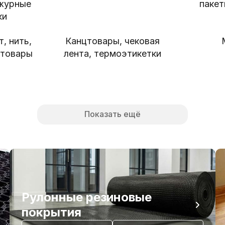
журные
паке
ки
, нить,
Канцтовары, чековая
зтовары
лента, термоэтикетки
Показать ещё
Рулонные резиновые
покрытия