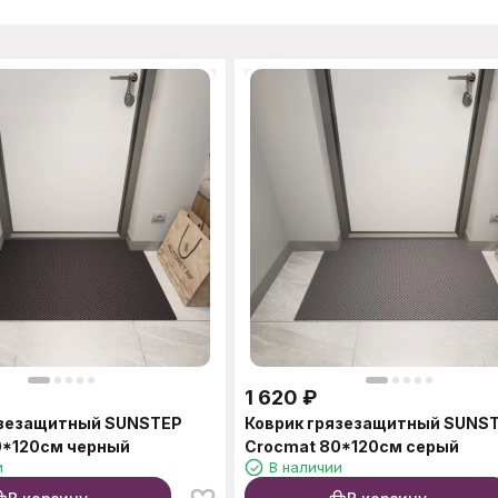
1 620
₽
язезащитный SUNSTEP
Коврик грязезащитный SUNS
0*120см черный
Crocmat 80*120см серый
и
В наличии