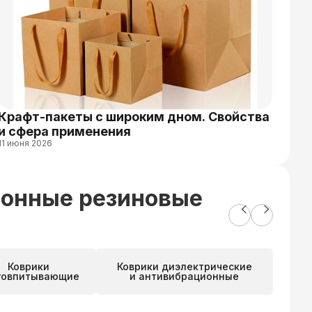
​Крафт-пакеты с широким дном​. Свойства
Как
и сфера применения
для
11 июня 2026
22 а
лонные резиновые
Коврики
Коврики диэлектрические
говпитывающие
и антивибрационные