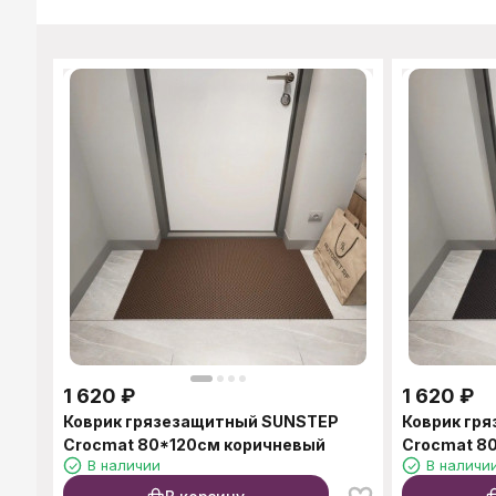
1 620
₽
1 620
₽
Коврик грязезащитный SUNSTEP
Коврик гр
Crocmat 80*120см коричневый
Crocmat 8
В наличии
В наличи