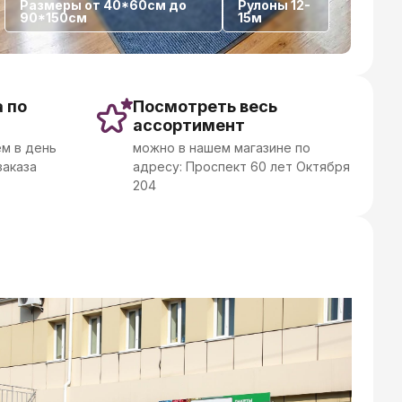
Размеры от 40*60см до
Рулоны 12-
90*150см
15м
 по
Посмотреть весь
ассортимент
м в день
можно в нашем магазине по
заказа
адресу: Проспект 60 лет Октября
204