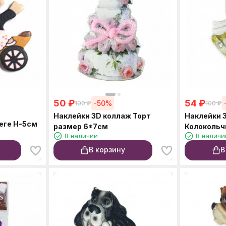
50
₽
54
₽
-50%
100
₽
100
₽
Наклейки 3D коллаж Торт
Наклейки 
еге Н-5см
размер 6*7см
Колокольч
В наличии
В наличи
В корзину
В