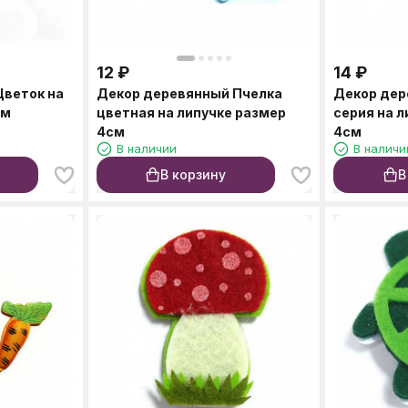
12
₽
14
₽
Цветок на
Декор деревянный Пчелка
Декор дер
см
цветная на липучке размер
серия на л
4см
4см
В наличии
В наличи
В корзину
В