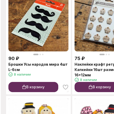
90
₽
75
₽
Брошки Усы народов мира 4шт
Наклейки крафт рет
L-6см
Капкейки 16шт разм
В наличии
16*12мм
В наличии
В корзину
В корзину