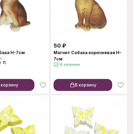
50
₽
бака H-7см
Магнит Собака коричневая H-
и
7см
6
В наличии
 корзину
В корзину