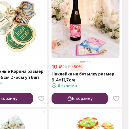
10
₽
-50%
20
₽
жные Корона размер
Наклейка на бутылку размер
*5см D-5см уп 6шт
9,4*11,7см
и
В наличии
 корзину
В корзину