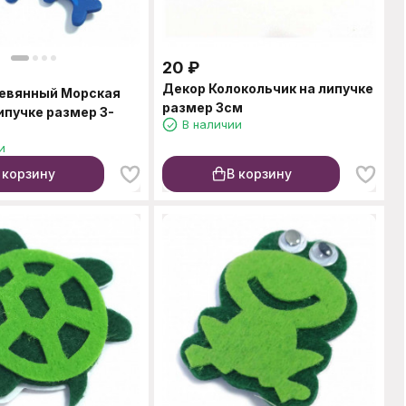
20
₽
Декор Колокольчик на липучке
евянный Морская
размер 3см
ипучке размер 3-
В наличии
и
 корзину
В корзину