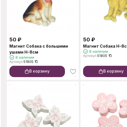
50
₽
50
₽
Магнит Собака с большими
Магнит Собака H-8
В наличии
ушами H-8см
Артикул:
51805
В наличии
Артикул:
51805
В корзину
В корзину