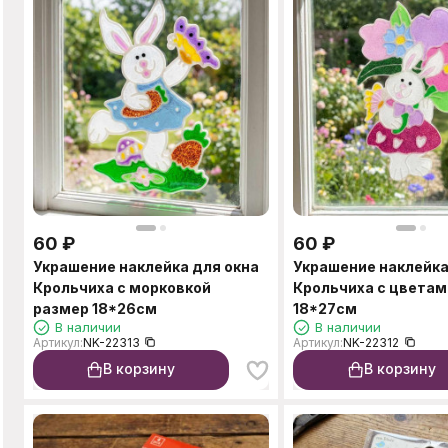
60
₽
60
₽
Украшение наклейка для окна
Украшение наклейка
Крольчиха с морковкой
Крольчиха с цветам
размер 18*26см
18*27см
В наличии
В наличии
Артикул:
NK-22313
Артикул:
NK-22312
В корзину
В корзину