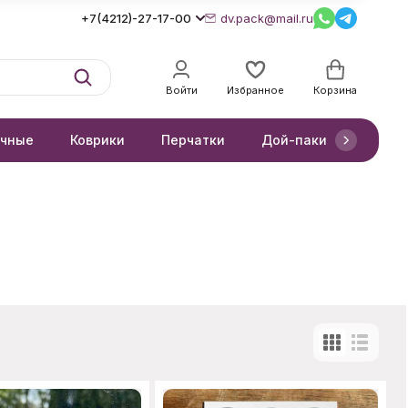
+7(4212)-27-17-00
dv.pack@mail.ru
Войти
Избранное
Корзина
очные
Коврики
Перчатки
Дой-паки
Короб