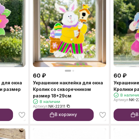
60
₽
60
₽
 для окна
Украшение наклейка для окна
Украшение
и размер
Кролик со скворечником
Кролики р
В наличи
размер 18*29см
Артикул:
NK-2
В наличии
Артикул:
NK-22311
В корзину
В