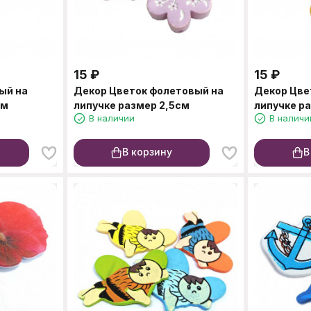
15
₽
15
₽
ый на
Декор Цветок фолетовый на
Декор Цве
см
липучке размер 2,5см
липучке р
В наличии
В наличи
В корзину
В