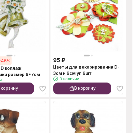
95
₽
-46%
Цветы для декорирования D-
3D коллаж
3см и 6см уп 6шт
ики размер 6*7см
В наличии
и
 корзину
В корзину