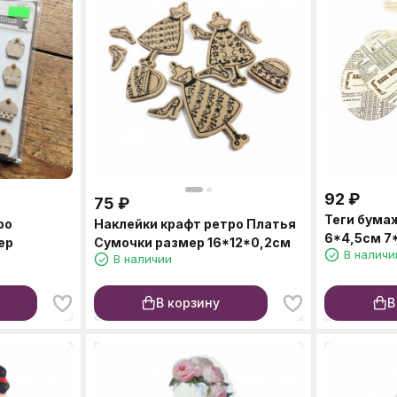
92
₽
75
₽
Теги бума
ро
Наклейки крафт ретро Платья
6*4,5см 7
ер
Сумочки размер 16*12*0,2см
В наличи
В наличии
В корзину
В