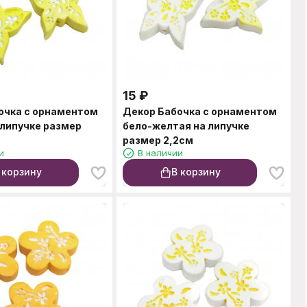
15
₽
очка с орнаментом
Декор Бабочка с орнаментом
 липучке размер
бело-желтая на липучке
размер 2,2см
и
В наличии
 корзину
В корзину