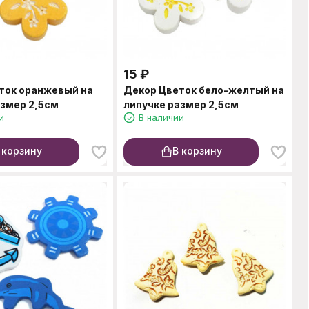
15
₽
ток оранжевый на
Декор Цветок бело-желтый на
азмер 2,5см
липучке размер 2,5см
и
В наличии
 корзину
В корзину