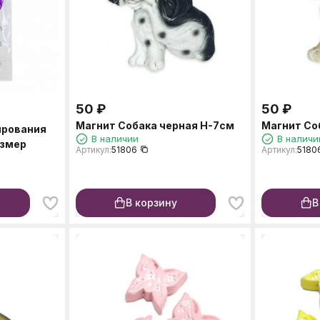
50
₽
50
₽
Магнит Собака черная H-7см
Магнит Со
ирования
В наличии
В наличи
азмер
Артикул:
51806
Артикул:
5180
В корзину
В