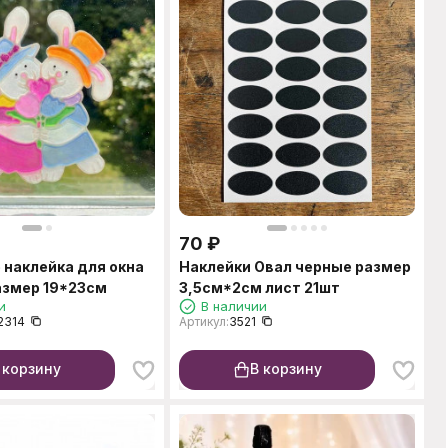
70
₽
 наклейка для окна
Наклейки Овал черные размер
азмер 19*23см
3,5см*2см лист 21шт
и
В наличии
2314
Артикул:
3521
 корзину
В корзину