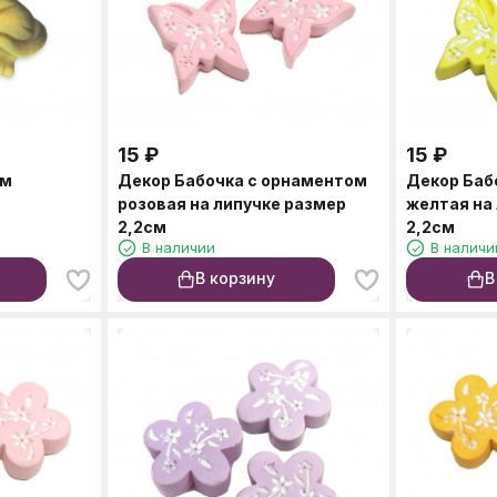
15
₽
15
₽
см
Декор Бабочка с орнаментом
Декор Баб
розовая на липучке размер
желтая на
2,2см
2,2см
В наличии
В наличи
В корзину
В