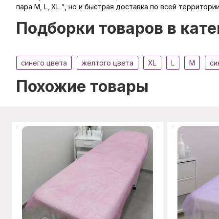
пара M, L, XL ", но и быстрая доставка по всей территори
Подборки товаров в кате
синего цвета
желтого цвета
XL
L
M
си
Похожие товары