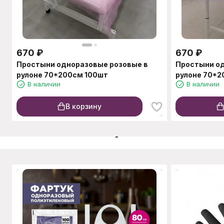
670
₽
670
₽
Простыни одноразовые розовые в
Простыни о
рулоне 70*200см 100шт
рулоне 70*2
В наличии
В наличии
В корзину
C этим товаром также п