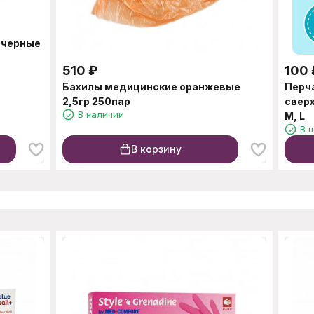
 черные
510
₽
100
Бахилы медицинские оранжевые
Перч
2,5гр 250пар
свер
В наличии
M, L
В 
В корзину