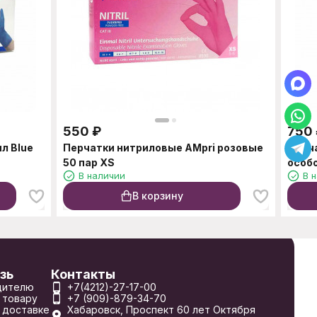
550
₽
750
л Blue
Перчатки нитриловые AMpri розовые
Перч
50 пар XS
особо
В наличии
В 
В корзину
зь
Контакты
дителю
+7(4212)-27-17-00
 товару
+7 (909)-879-34-70
 доставке
Хабаровск, Проспект 60 лет Октября