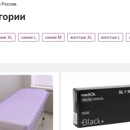
и России.
гории
ние XL
синие L
синие M
желтые XL
желтые L