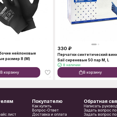
330
₽
Перчатки синтетический вини
ые размер 8 (М)
Sail сиреневые 50 пар M, L
В наличии
В корзину
В корзину
телям
Покупателю
Обратная свя
Как купить
Написать руково
Вопрос-Ответ
Задать вопрос по
райс лист
Доставка и оплата
Задать вопрос по