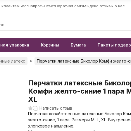
 клиентам
Блог
Вопрос-Ответ
Обратная связь
Яндекс отзывы о нас
ная упаковка
Корзины
Бумага
Пакеты подар
нные латекс
Перчатки латексные Биколор Комфи желто-син
Перчатки латексные Биколо
Комфи желто-синие 1 пара M
XL
Написать отзыв
Перчатки хозяйственные латексные Биколор Ком
желто-синие, 1 пара. Размеры M, L, XL. Внутренне
хлопковое напыление.