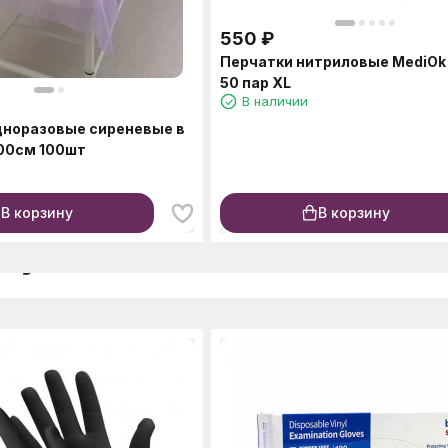
550
₽
Перчатки нитриловые MediOk
50 пар XL
В наличии
дноразовые сиреневые в
00см 100шт
В корзину
В корзину
окупают