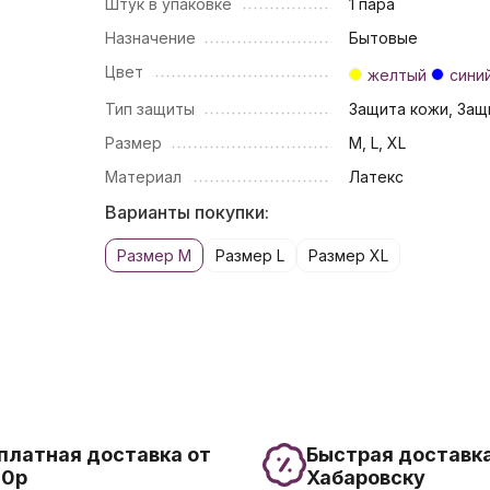
Штук в упаковке
1 пара
Назначение
Бытовые
Цвет
желтый
сини
Тип защиты
Защита кожи, Защ
Размер
M, L, XL
Материал
Латекс
Варианты покупки:
Размер M
Размер L
Размер XL
платная доставка от
Быстрая доставка
00р
Хабаровску