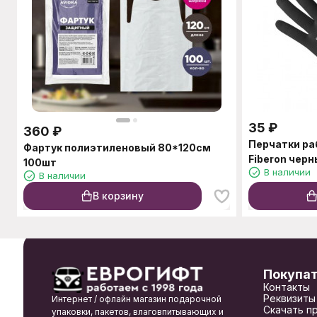
35
₽
360
₽
Перчатки рабочие нейлоновые
Фартук полиэтиленовый 80*120см
Fiberon черн
100шт
В наличии
В наличии
В корзину
Покупа
Контакты
Реквизиты
Интернет / офлайн магазин подарочной
Скачать п
упаковки, пакетов, влаговпитывающих и