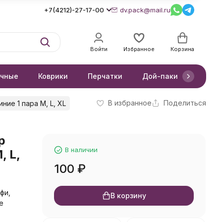
+7(4212)-27-17-00
dv.pack@mail.ru
Войти
Избранное
Корзина
очные
Коврики
Перчатки
Дой-паки
Короб
В избранное
Поделиться
ие 1 пара M, L, XL
р
В наличии
, L,
100
₽
фи,
В корзину
е