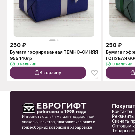
250
₽
250
₽
Бумага гофрированная ТЕМНО-СИНЯЯ
Бумага гофр
955 140гр
ГОЛУБАЯ 606
В наличии
В наличии
В корзину
Покупа
Контакты
Реквизиты
Интернет / офлайн магазин подарочной
Скачать п
упаковки, пакетов, влаговпитывающих и
Оптовым к
грязесборных ковриков в Хабаровске
Товары со