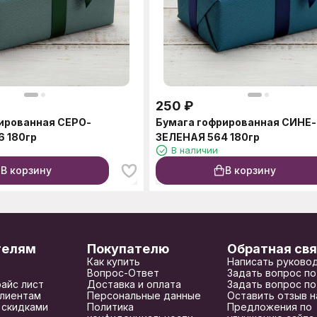
250
₽
ированная СЕРО-
Бумага гофрированная СИНЕ-
 180гр
ЗЕЛЕНАЯ 564 180гр
В наличии
В корзину
В корзину
телям
Покупателю
Обратная свя
Как купить
Написать руково
Вопрос-Ответ
Задать вопрос по
райс лист
Доставка и оплата
Задать вопрос по
лиентам
Персональные данные
Оставить отзыв н
 скидками
Политика
Предложения по