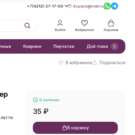
+7(4212)-27-17-00
dv.pack@mail.ru
Войти
Избранное
Корзина
очные
Коврики
Перчатки
Дой-паки
Короб
В избранное
Поделиться
мер
В наличии
35
₽
 латте.
В корзину