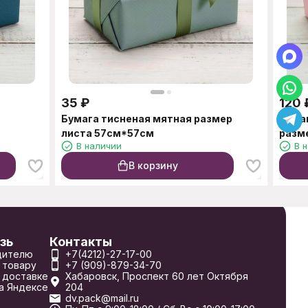
35
₽
120
Бумага тисненая мятная размер
Бума
листа 57см*57см
разм
В наличии
В 
В корзину
зь
Контакты
дителю
+7(4212)-27-17-00
 товару
+7 (909)-879-34-70
 доставке
Хабаровск, Проспект 60 лет Октября
а Яндексе
204
dv.pack@mail.ru