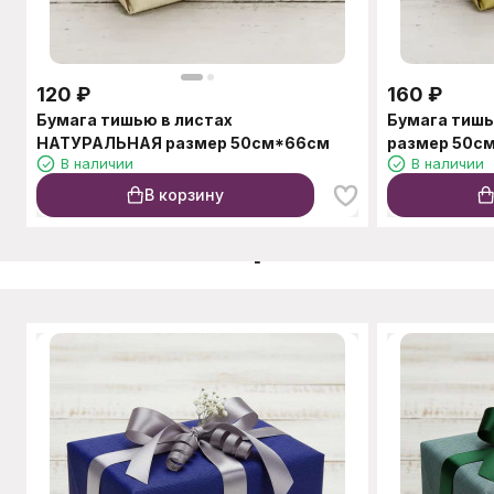
120
₽
160
₽
Бумага тишью в листах
Бумага тишь
НАТУРАЛЬНАЯ размер 50см*66см
размер 50с
В наличии
В наличии
В корзину
C этим товаром также п