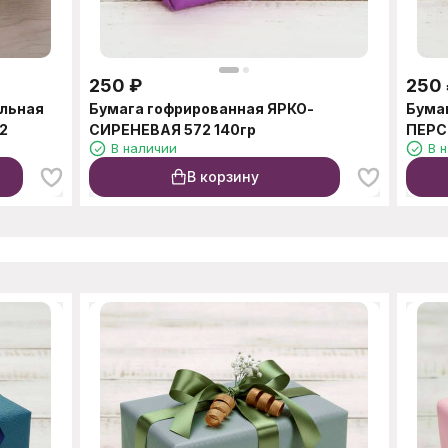
250
₽
250
альная
Бумага гофрированная ЯРКО-
Бума
2
СИРЕНЕВАЯ 572 140гр
ПЕРС
В наличии
В 
В корзину