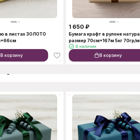
1 650
₽
ю в листах ЗОЛОТО
Бумага крафт в рулоне натур
м*66см
размер 70см*167м 5кг 70гр/м
В наличии
В корзину
В корзину
окупают