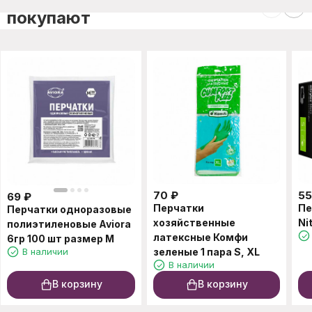
покупают
70
₽
5
69
₽
Перчатки
Пе
Перчатки одноразовые
хозяйственные
Ni
полиэтиленовые Aviora
латексные Комфи
6гр 100 шт размер M
В наличии
зеленые 1 пара S, XL
В наличии
В корзину
В корзину