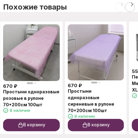
Похожие товары
5
Пе
Me
670
₽
670
₽
XL
Простыни
Простыни одноразовые
одноразовые
розовые в рулоне
сиреневые в рулоне
70*200см 100шт
В наличии
70*200см 100шт
В наличии
В корзину
В корзину
C этим товаром также