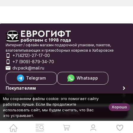
Интернет / офлайн магазин подарочной упаковки, пакетов,
влаговпитывающих и грязесборных ковриков в Хабаровске
+7(4212)-27-17-00
+7 (909)-879-34-70
dv.pack@mail.ru
Telegram
Whatsapp
Покупателям
Покупателю
Мы сохраняем файлы cookie: это помогает сайту
Обратная связь
работать лучше. Если Вы продолжите
Хорошо
© 1998-2026 Еврогифт
использовать сайт, мы будем считать, что Вас
В корзину
это устраивает.