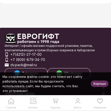
Интернет / офлайн магазин подарочной упаковки, пакетов,
влаговпитывающих и грязесборных ковриков в Хабаровске
+7(4212)-27-17-00
+7 (909)-879-34-70
dv.pack@mail.ru
Telegram
Whatsapp
Мы сохраняем файлы cookie: это помогает сайту
работать лучше. Если Вы продолжите
Покупателям
Хорошо
использовать сайт, мы будем считать, что Вас
Покупателю
это устраивает.
Обратная связь
© 1998-2026 Еврогифт
Главная
Каталог
Корзина
Войти
Избранное