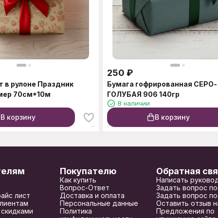
250
₽
т в рулоне Праздник
Бумага гофрированная СЕРО-
мер 70см*10м
ГОЛУБАЯ 906 140гр
В наличии
В корзину
В корзину
телям
Покупателю
Обратная свя
Как купить
Написать руково
Вопрос-Ответ
Задать вопрос по
райс лист
Доставка и оплата
Задать вопрос по
лиентам
Персональные данные
Оставить отзыв н
 скидками
Политика
Предложения по