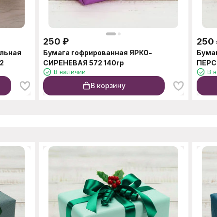
250
₽
250
альная
Бумага гофрированная ЯРКО-
Бума
2
СИРЕНЕВАЯ 572 140гр
ПЕРС
В наличии
В 
В корзину