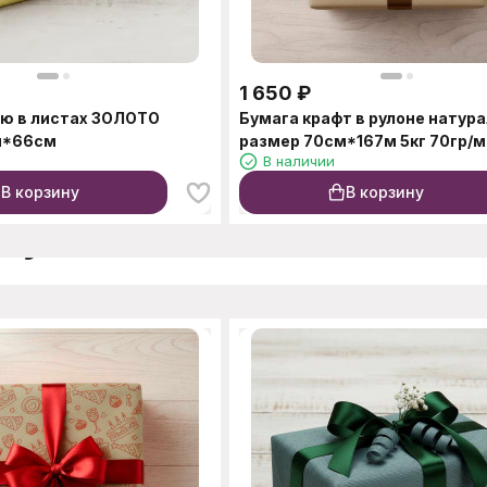
1 650
₽
ю в листах ЗОЛОТО
Бумага крафт в рулоне натур
м*66см
размер 70см*167м 5кг 70гр/м
В наличии
В корзину
В корзину
окупают