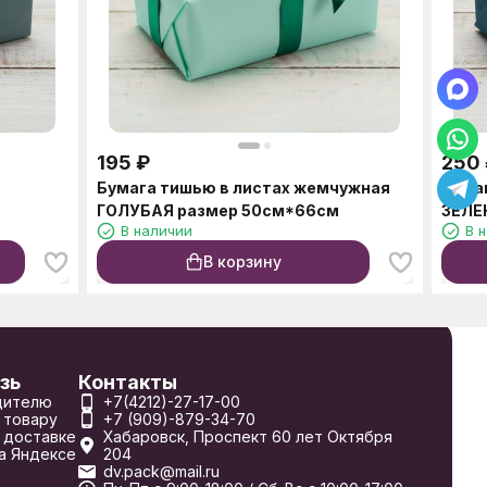
195
₽
250
Бумага тишью в листах жемчужная
Бума
ГОЛУБАЯ размер 50см*66см
ЗЕЛЕ
В наличии
В 
В корзину
зь
Контакты
дителю
+7(4212)-27-17-00
 товару
+7 (909)-879-34-70
 доставке
Хабаровск, Проспект 60 лет Октября
а Яндексе
204
dv.pack@mail.ru