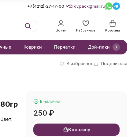
+7(4212)-27-17-00
dv.pack@mail.ru
Войти
Избранное
Корзина
очные
Коврики
Перчатки
Дой-паки
Короб
В избранное
Поделиться
В наличии
80гр
250
₽
 Цвет:
В корзину