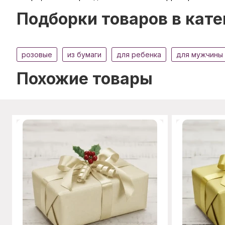
Подборки товаров в кате
розовые
из бумаги
для ребенка
для мужчины
Похожие товары