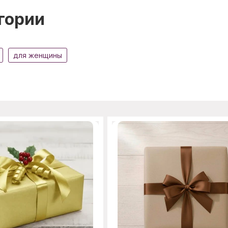
гории
для женщины