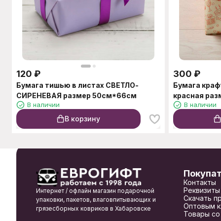
120
₽
300
₽
Бумага тишью в листах СВЕТЛО-
Бумага краф
СИРЕНЕВАЯ размер 50см*66см
красная раз
В наличии
В наличии
В корзину
Покупа
Контакты
Реквизиты
Интернет / офлайн магазин подарочной
Скачать п
упаковки, пакетов, влаговпитывающих и
Оптовым к
грязесборных ковриков в Хабаровске
Товары со