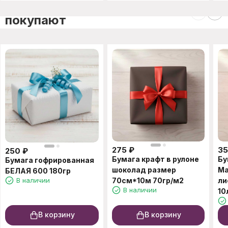
C этим товаром также
покупают
275
₽
3
250
₽
Бумага крафт в рулоне
Бу
Бумага гофрированная
шоколад размер
Ма
БЕЛАЯ 600 180гр
В наличии
70см*10м 70гр/м2
ли
В наличии
10
В корзину
В корзину