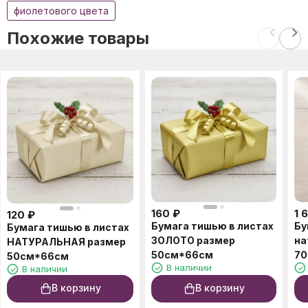
фиолетового цвета
Похожие товары
160
₽
1 
120
₽
Бумага тишью в листах
Бу
Бумага тишью в листах
ЗОЛОТО размер
на
НАТУРАЛЬНАЯ размер
50см*66см
70
50см*66см
В наличии
В наличии
В корзину
В корзину