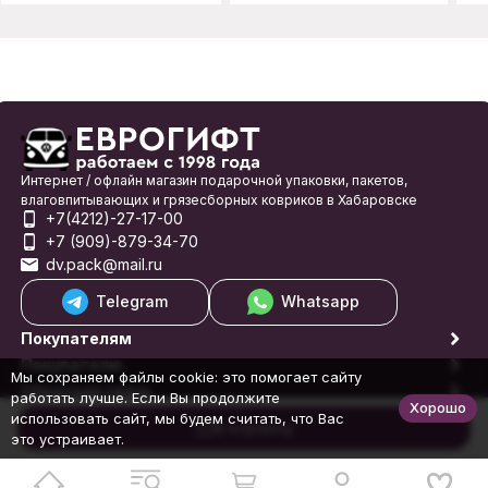
Интернет / офлайн магазин подарочной упаковки, пакетов,
влаговпитывающих и грязесборных ковриков в Хабаровске
+7(4212)-27-17-00
+7 (909)-879-34-70
dv.pack@mail.ru
Telegram
Whatsapp
Покупателям
Покупателю
Мы сохраняем файлы cookie: это помогает сайту
Обратная связь
работать лучше. Если Вы продолжите
Хорошо
© 1998-2026 Еврогифт
использовать сайт, мы будем считать, что Вас
В корзину
это устраивает.