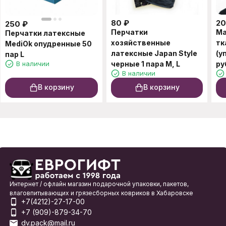
80
₽
2
250
₽
Перчатки
Ма
Перчатки латексные
хозяйственные
тк
MediOk опудренные 50
латексные Japan Style
(у
пар L
В наличии
черные 1 пара M, L
ру
В наличии
В корзину
В корзину
Интернет / офлайн магазин подарочной упаковки, пакетов,
влаговпитывающих и грязесборных ковриков в Хабаровске
+7(4212)-27-17-00
+7 (909)-879-34-70
dv.pack@mail.ru