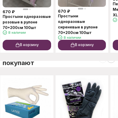
Пе
Me
670
₽
670
₽
XL
Простыни
Простыни одноразовые
одноразовые
розовые в рулоне
сиреневые в рулоне
70*200см 100шт
В наличии
70*200см 100шт
В наличии
В корзину
В корзину
C этим товаром также
покупают