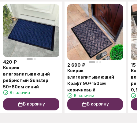
420
₽
2 690
₽
15
Коврик
Коврик
Ко
влаговпитывающий
влаговпитывающий
вл
ребристый Sunstep
Крафт 90*150см
ре
50*80см синий
коричневый
0,
В наличии
В наличии
В корзину
В корзину