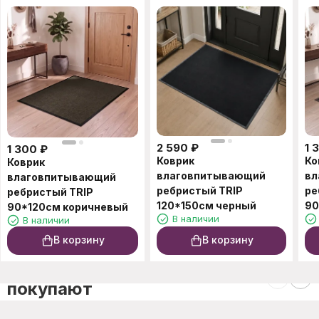
2 590
₽
1 
1 300
₽
Коврик
Ко
Коврик
влаговпитывающий
вл
влаговпитывающий
ребристый TRIP
ре
ребристый TRIP
120*150см черный
90
90*120см коричневый
В наличии
В наличии
В корзину
В корзину
C этим товаром также
покупают