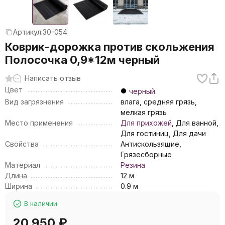
Артикул:
30-054
Коврик-дорожка против скольжения
Полосочка 0,9*12м черный
Написать отзыв
Цвет
черный
Вид загрязнения
влага, средняя грязь,
мелкая грязь
Место применения
Для прихожей
, Для ванной,
Для гостиниц, Для дачи
Свойства
Антискользящие,
Грязесборные
Материал
Резина
Длина
12 м
Ширина
0.9 м
В наличии
20 950
₽