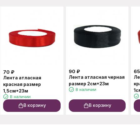
90
₽
65
70
₽
Лента атласная черная
Ле
Лента атласная
размер 2см*23м
кр
красная размер
В наличии
1с
1,5см*23м
В наличии
В корзину
В корзину