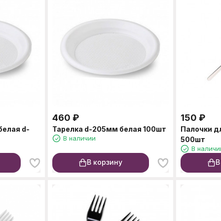
460
₽
150
₽
белая d-
Тарелка d-205мм белая 100шт
Палочки д
В наличии
500шт
В наличи
В корзину
В