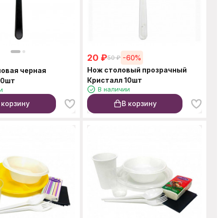
20
₽
-60%
50
₽
Нож столовый прозрачный
ловая черная
Кристалл 10шт
10шт
В наличии
и
 корзину
В корзину