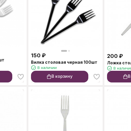
150
₽
200
₽
шт
Вилка столовая черная 100шт
Ложка сто
В наличии
В наличи
В корзину
В