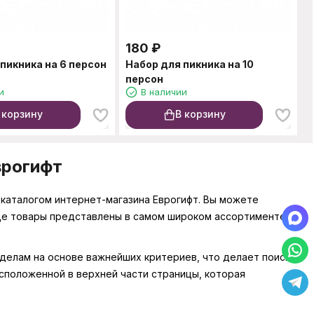
180
₽
пикника на 6 персон
Набор для пикника на 10
персон
и
В наличии
 корзину
В корзину
врогифт
 каталогом интернет-магазина Еврогифт. Вы можете
нице товары представлены в самом широком ассортименте,
зделам на основе важнейших критериев, что делает поиск
сположенной в верхней части страницы, которая