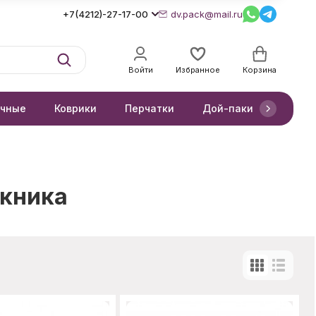
+7(4212)-27-17-00
dv.pack@mail.ru
Войти
Избранное
Корзина
очные
Коврики
Перчатки
Дой-паки
Короб
икника