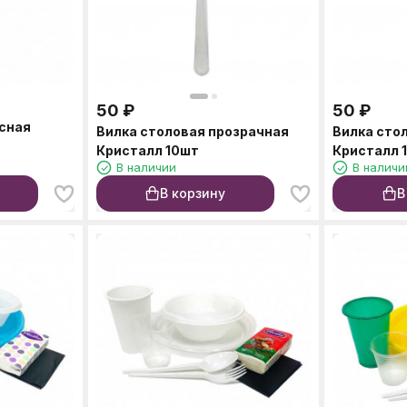
50
₽
50
₽
сная
Вилка столовая прозрачная
Вилка сто
Кристалл 10шт
Кристалл 
В наличии
В наличи
В корзину
В