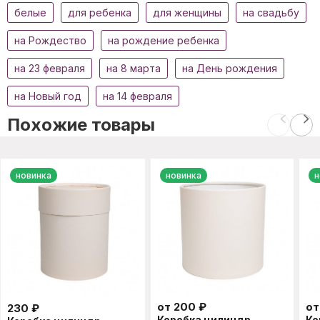
белые
для ребенка
для женщины
на свадьбу
на Рождество
на рождение ребенка
на 23 февраля
на 8 марта
на День рождения
на Новый год
на 14 февраля
Похожие товары
новинка
новинка
н
от
200
₽
о
230
₽
Коробка цилиндр
Ко