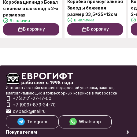
Коробка прямоугольная
Ко
Коробка цилиндр Бокал
Звезды бежевая
од
с вином и шоколад в 2-х
размер 33,5*25*12см
2-
размерах
В наличии
В наличии
В корзину
В корзину
Интернет / офлайн магазин подарочной упаковки, пакетов,
влаговпитывающих и грязесборных ковриков в Хабаровске
+7(4212)-27-17-00
+7 (909)-879-34-70
dv.pack@mail.ru
Telegram
Whatsapp
Покупателям