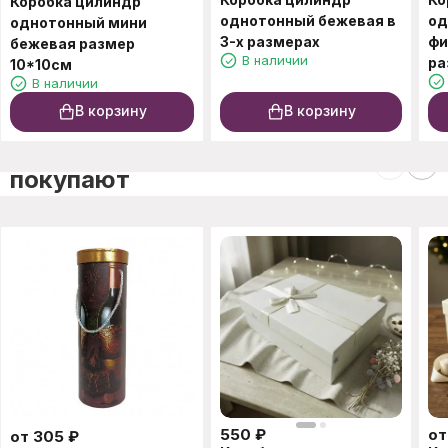
Коробка цилиндр
однотонный бежевая в
од
однотонный мини
3-х размерах
фи
бежевая размер
В наличии
ра
10*10см
В наличии
В корзину
В корзину
C этим товаром также
покупают
550
₽
о
от
305
₽