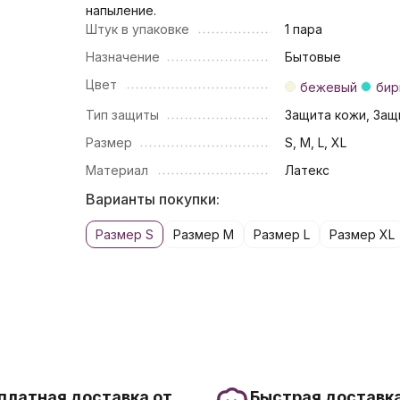
напыление.
Штук в упаковке
1 пара
Назначение
Бытовые
Цвет
бежевый
бир
Тип защиты
Защита кожи, Защ
Размер
S, M, L, XL
Материал
Латекс
Варианты покупки:
Размер S
Размер M
Размер L
Размер XL
платная доставка от
Быстрая доставка