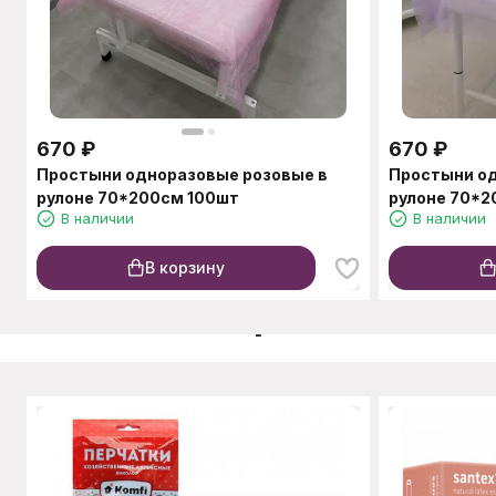
670
₽
670
₽
Простыни одноразовые розовые в
Простыни о
рулоне 70*200см 100шт
рулоне 70*2
В наличии
В наличии
В корзину
C этим товаром также п