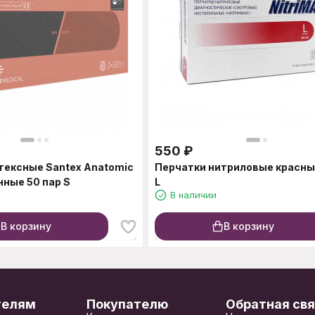
550
₽
тексные Santex Anatomic
Перчатки нитриловые красны
нные 50 пар S
L
В наличии
В корзину
В корзину
телям
Покупателю
Обратная свя