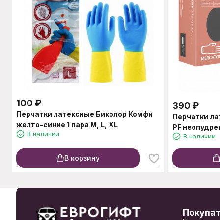
100
₽
390
₽
Перчатки латексные Биколор Комфи
Перчатки ла
желто-синие 1 пара M, L, XL
PF неопудре
В наличии
В наличии
В корзину
Покупа