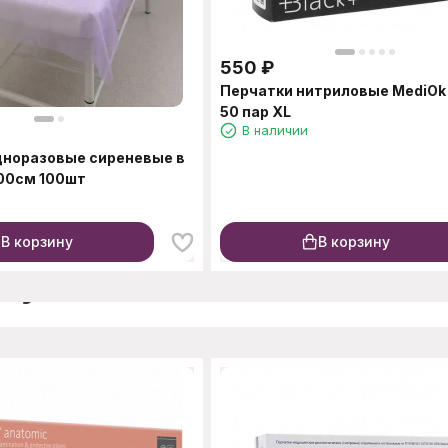
550
₽
Перчатки нитриловые MediOk
50 пар XL
В наличии
дноразовые сиреневые в
00см 100шт
В корзину
В корзину
окупают