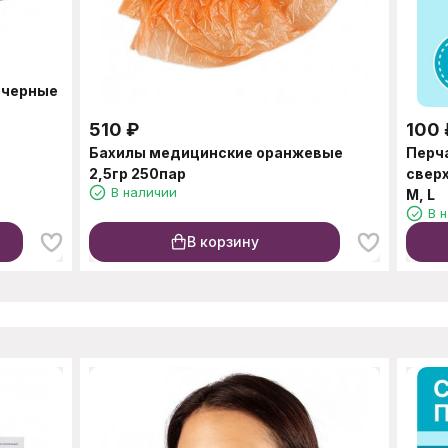
 черные
510
₽
100
Бахилы медицинские оранжевые
Перч
2,5гр 250пар
свер
В наличии
M, L
В 
В корзину