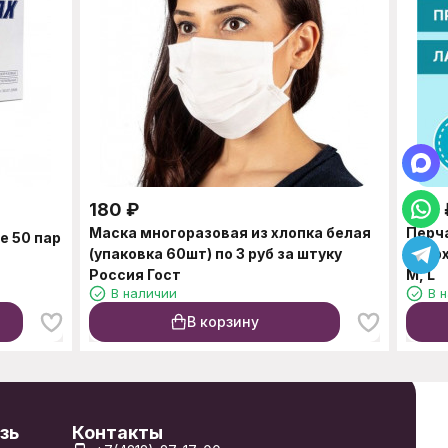
180
₽
100
Маска многоразовая из хлопка белая
Перч
е 50 пар
(упаковка 60шт) по 3 руб за штуку
свер
Россия Гост
M, L
В наличии
В 
В корзину
зь
Контакты