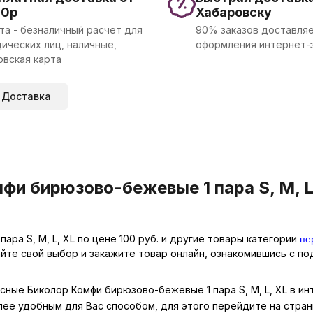
00р
Хабаровску
та - безналичный расчет для
90% заказов доставляе
ических лиц, наличные,
оформления интернет-
овская карта
Доставка
и бирюзово-бежевые 1 пара S, M, L,
пе
ра S, M, L, XL по цене 100 руб. и другие товары категории
айте свой выбор и закажите товар онлайн, ознакомившись с п
ксные Биколор Комфи бирюзово-бежевые 1 пара S, M, L, XL в и
лее удобным для Вас способом, для этого перейдите на стра