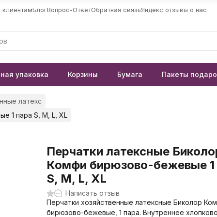
 клиентам
Блог
Вопрос-Ответ
Обратная связь
Яндекс отзывы о нас
ная упаковка
Корзины
Бумага
Пакеты подар
нные латекс
 1 пара S, M, L, XL
Перчатки латексные Биколо
Комфи бирюзово-бежевые 1
S, M, L, XL
Написать отзыв
Перчатки хозяйственные латексные Биколор Ком
бирюзово-бежевые, 1 пара. Внутреннее хлопков