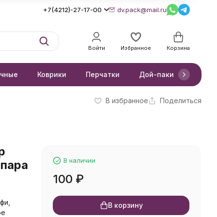
+7(4212)-27-17-00
dv.pack@mail.ru
Войти
Избранное
Корзина
очные
Коврики
Перчатки
Дой-паки
Короб
В избранное
Поделиться
р
В наличии
 пара
100
₽
фи,
В корзину
ое