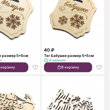
40
₽
е размер 5*5см
Тег Бабушке размер 5*5см
и
В наличии
 корзину
В корзину