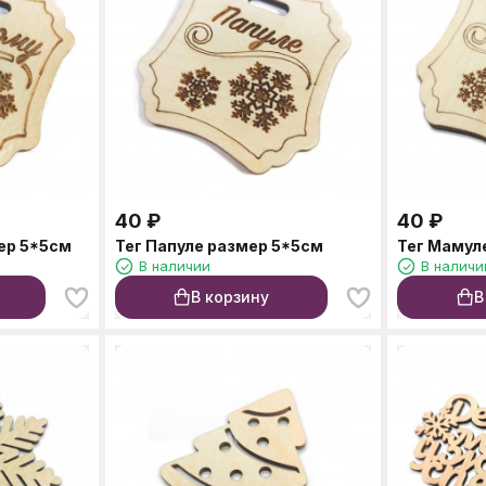
40
₽
40
₽
ер 5*5см
Тег Папуле размер 5*5см
Тег Мамул
В наличии
В наличи
В корзину
В