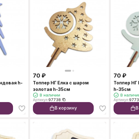
70
₽
70
₽
ндовая h-
Топпер НГ Елка с шаром
Топпер НГ 
золотая h-35см
h-35см
В наличии
В наличи
Артикул:
97738
Артикул:
977
В корзину
В