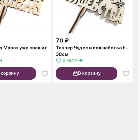
70
₽
д Мороз уже спешит
Топпер Чудес и волшебства h-
38см
и
В наличии
 корзину
В корзину