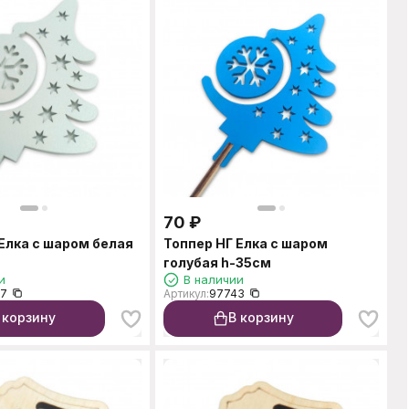
70
₽
Елка с шаром белая
Топпер НГ Елка с шаром
голубая h-35см
и
В наличии
37
Артикул:
97743
 корзину
В корзину