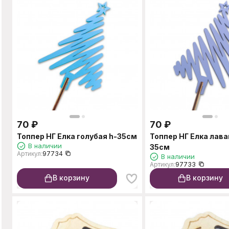
70
₽
70
₽
Топпер НГ Елка голубая h-35см
Топпер НГ Елка лава
В наличии
35см
Артикул:
97734
В наличии
Артикул:
97733
В корзину
В корзину