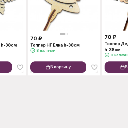
70
₽
70
₽
Топпер Де
 h-38см
Топпер НГ Елка h-38см
h-38см
В наличии
В наличи
В корзину
В