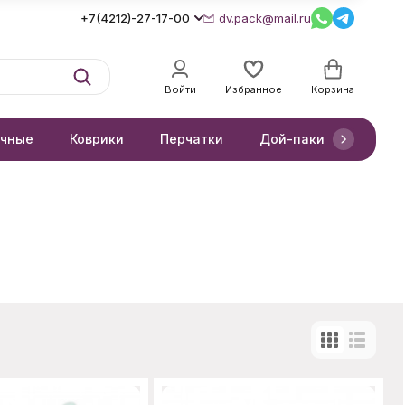
+7(4212)-27-17-00
dv.pack@mail.ru
Войти
Избранное
Корзина
очные
Коврики
Перчатки
Дой-паки
Короб