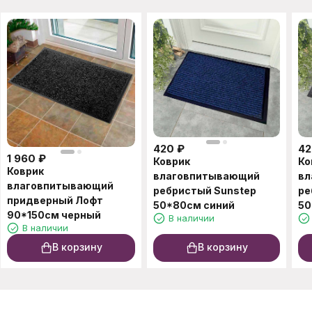
420
₽
42
1 960
₽
Коврик
Ко
Коврик
влаговпитывающий
вл
влаговпитывающий
ребристый Sunstep
ре
придверный Лофт
50*80см синий
50
90*150см черный
В наличии
В наличии
В корзину
В корзину