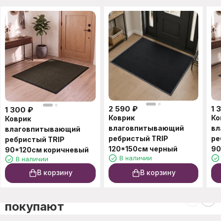
2 590
₽
1 
1 300
₽
Коврик
Ко
Коврик
влаговпитывающий
вл
влаговпитывающий
ребристый TRIP
ре
ребристый TRIP
120*150см черный
90
90*120см коричневый
В наличии
В наличии
В корзину
В корзину
C этим товаром также
покупают