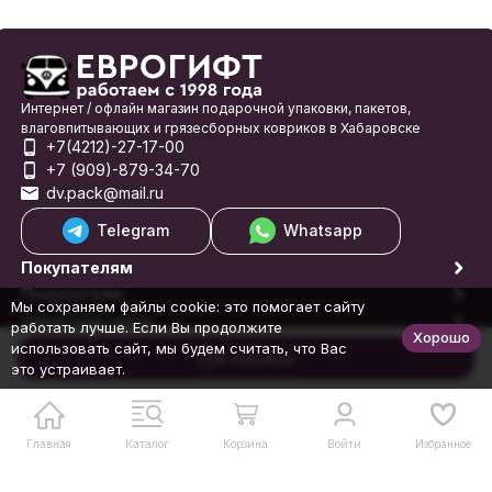
Интернет / офлайн магазин подарочной упаковки, пакетов,
влаговпитывающих и грязесборных ковриков в Хабаровске
+7(4212)-27-17-00
+7 (909)-879-34-70
dv.pack@mail.ru
Telegram
Whatsapp
Покупателям
Покупателю
Мы сохраняем файлы cookie: это помогает сайту
Обратная связь
работать лучше. Если Вы продолжите
Хорошо
© 1998-2026 Еврогифт
использовать сайт, мы будем считать, что Вас
В корзину
это устраивает.
Главная
Каталог
Корзина
Войти
Избранное