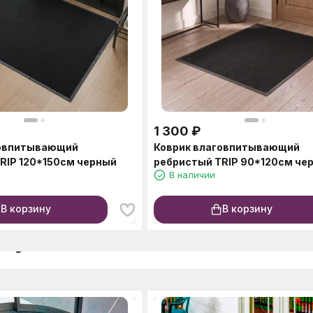
1 300
₽
говпитывающий
Коврик влаговпитывающий
RIP 120*150см черный
ребристый TRIP 90*120см че
В наличии
В корзину
В корзину
окупают