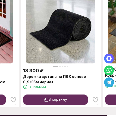
2 18
13 300
₽
Ковр
Дорожка щетина на ПВХ основе
ребр
0см
0,9*15м черная
В 
В наличии
В корзину