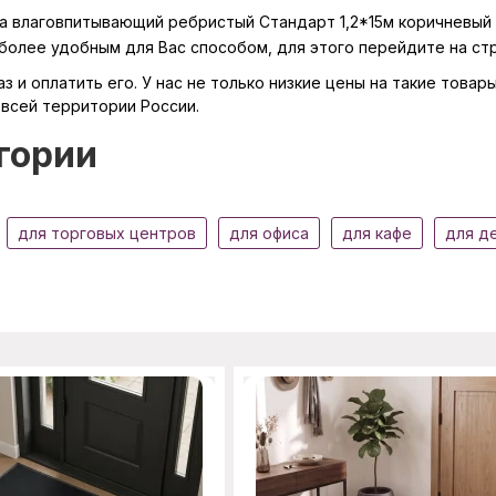
ка влаговпитывающий ребристый Стандарт 1,2*15м коричневый 
иболее удобным для Вас способом, для этого перейдите на с
з и оплатить его. У нас не только низкие цены на такие тов
 всей территории России.
гории
для торговых центров
для офиса
для кафе
для д