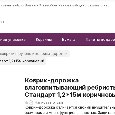
 клиентам
Блог
Вопрос-Ответ
Обратная связь
Яндекс отзывы о нас
ная упаковка
Корзины
Бумага
Пакеты подар
оврики в рулоне и коврики-дорожки
арт 1,2*15м коричневый
Коврик-дорожка
влаговпитывающий ребрист
Стандарт 1,2*15м коричнев
Написать отзыв
Коврик-дорожка отличается своими внушительн
размерами и многофункциональностью. Защита от