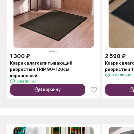
1 300
₽
2 590
₽
Коврик влаговпитывающий
Коврик вла
ребристый TRIP 90*120см
ребристый T
В наличии
коричневый
В наличии
В корзину
C этим товаром также п