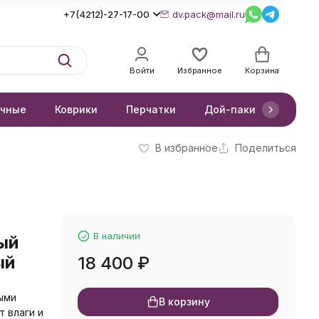
+7(4212)-27-17-00
dv.pack@mail.ru
Войти
Избранное
Корзина
очные
Коврики
Перчатки
Дой-паки
Короб
В избранное
Поделиться
В наличии
ый
ый
18 400
₽
ыми
В корзину
 влаги и