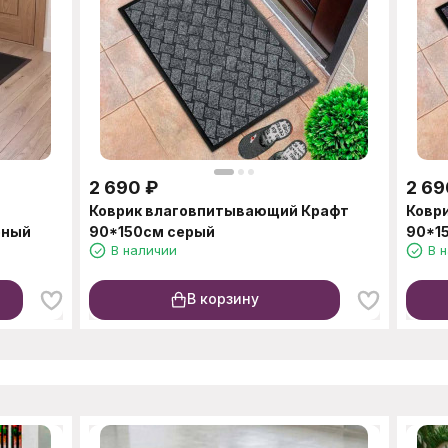
2 690
₽
2 69
Коврик влаговпитывающий Крафт
Ковр
рный
90*150см серый
90*1
В наличии
В 
В корзину