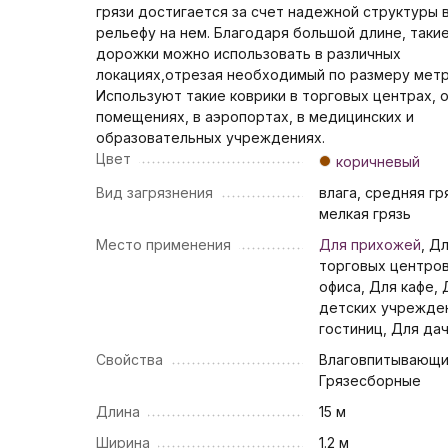
грязи достигается за счет надежной структуры 
рельефу на нем. Благодаря большой длине, таки
дорожки можно использовать в различных
локациях,отрезая необходимый по размеру мет
Используют такие коврики в торговых центрах, 
помещениях, в аэропортах, в медицинских и
образовательных учреждениях.
Цвет
коричневый
Вид загрязнения
влага, средняя гр
мелкая грязь
Место применения
Для прихожей
, Д
торговых центров
офиса, Для кафе, 
детских учрежде
гостиниц, Для да
Свойства
Влаговпитывающи
Грязесборные
Длина
15 м
Ширина
1.2 м