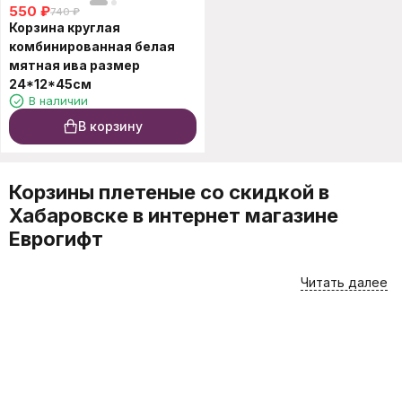
550
₽
740
₽
Корзина круглая
комбинированная белая
мятная ива размер
24*12*45см
В наличии
В корзину
Корзины плетеные со скидкой в
Хабаровске в интернет магазине
Еврогифт
Для того, чтобы купить в Хабаровске такие товары, как
Читать далее
Корзины плетеные со скидкой, лучше всего
воспользоваться каталогом интернет-магазина Еврогифт.
Вы можете приобрести товары онлайн или заглянуть в наш
магазин на проспекте 60 лет Октября 204 в Хабаровске. На
этой странице товары представлены в самом широком
ассортименте, а подробные характеристики помогут Вам