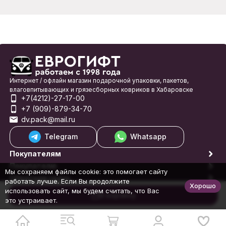
Интернет / офлайн магазин подарочной упаковки, пакетов,
влаговпитывающих и грязесборных ковриков в Хабаровске
+7(4212)-27-17-00
+7 (909)-879-34-70
dv.pack@mail.ru
Telegram
Whatsapp
Покупателям
Покупателю
Мы сохраняем файлы cookie: это помогает сайту
Обратная связь
работать лучше. Если Вы продолжите
Хорошо
© 1998-2026 Еврогифт
использовать сайт, мы будем считать, что Вас
В корзину
это устраивает.