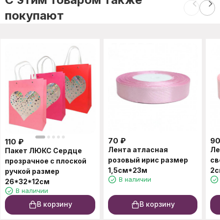
покупают
70
₽
9
110
₽
Лента атласная
Ле
Пакет ЛЮКС Сердце
розовый ирис размер
св
прозрачное с плоской
1,5см*23м
2с
ручкой размер
В наличии
26*32*12см
В наличии
В корзину
В корзину