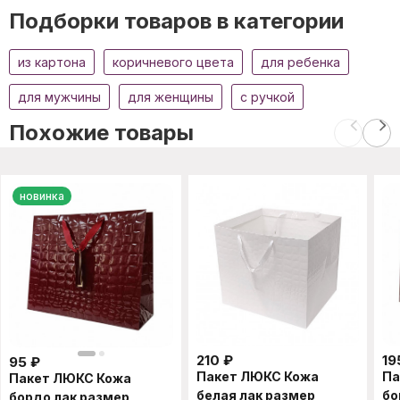
Подборки товаров в категории
из картона
коричневого цвета
для ребенка
для мужчины
для женщины
с ручкой
Похожие товары
новинка
210
₽
19
95
₽
Пакет ЛЮКС Кожа
Па
Пакет ЛЮКС Кожа
белая лак размер
бо
бордо лак размер