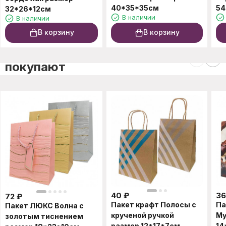
40*35*35см
54
32*26*12см
В наличии
В наличии
В корзину
В корзину
C этим товаром также
покупают
40
₽
36
72
₽
Пакет крафт Полосы с
Па
Пакет ЛЮКС Волна с
крученой ручкой
Му
золотым тиснением
размер 12*17*7см
14