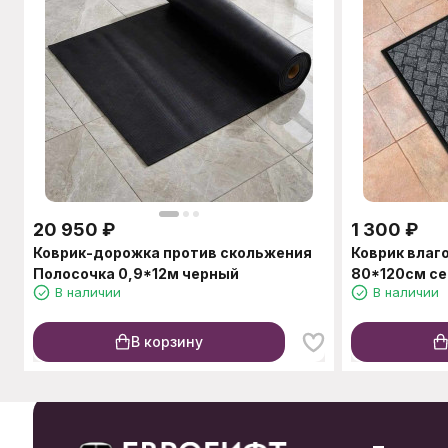
20 950
₽
1 300
₽
Коврик-дорожка против скольжения
Коврик вла
Полосочка 0,9*12м черный
80*120см с
В наличии
В наличии
В корзину