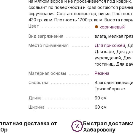
на мягком ворсе и не просачивается под коврик,
скользит по поверхности и края остаются ровны
скручивания. Состав: полиэстер, винил. Плотнос
430 гр. кв.м. Плотность 1700гр. кв.м. Высота пок
Цвет
коричневый
Вид загрязнения
влага, мелкая гря
Место применения
Для прихожей
, Д
Для кафе, Для де
учреждений, Для
гостиниц, Для да
Материал основы
Резина
Свойства
Влаговпитывающи
Грязесборные
Длина
90 см
Ширина
60 см
платная доставка от
Быстрая доставка
00р
Хабаровску