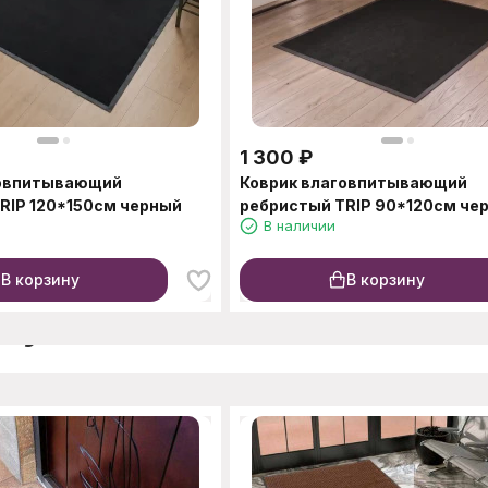
1 300
₽
говпитывающий
Коврик влаговпитывающий
RIP 120*150см черный
ребристый TRIP 90*120см че
В наличии
В корзину
В корзину
окупают