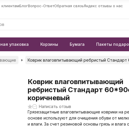
 клиентам
Блог
Вопрос-Ответ
Обратная связь
Яндекс отзывы о нас
ная упаковка
Корзины
Бумага
Пакеты подар
ывающие
Коврик влаговпитывающий ребристый Стандарт 
Коврик влаговпитывающий
ребристый Стандарт 60*90
коричневый
Написать отзыв
Грязезащитные влаговпитывающие коврики на р
основе используют для очищения обуви от мелк
и влаги. За счет резиновой основы грязь и влага