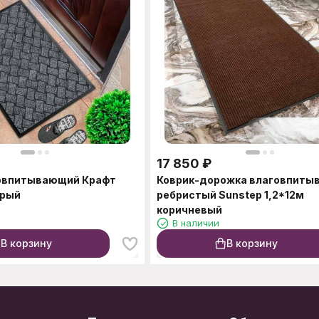
17 850
₽
говпитывающий Крафт
Коврик-дорожка влаговпит
ерый
ребристый Sunstep 1,2*12м
коричневый
В наличии
В корзину
В корзину