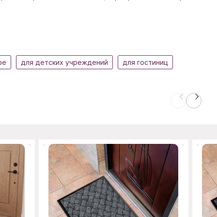
фе
для детских учреждений
для гостиниц