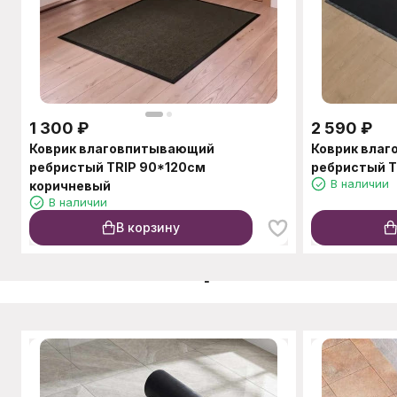
1 300
₽
2 590
₽
Коврик влаговпитывающий
Коврик вла
ребристый TRIP 90*120см
ребристый T
В наличии
коричневый
В наличии
В корзину
C этим товаром также п