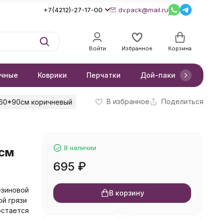
+7(4212)-27-17-00
dv.pack@mail.ru
Войти
Избранное
Корзина
очные
Коврики
Перчатки
Дой-паки
Короб
В избранное
Поделиться
60*90см коричневый
В наличии
см
695
₽
езиновой
В корзину
ой грязи
 остается