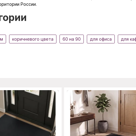
рритории России.
гории
см
коричневого цвета
60 на 90
для офиса
для ка