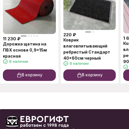
220
₽
1 
11 230
₽
Коврик
Ко
Дорожка щетина на
влаговпитывающий
вл
ПВХ основе 0,9*15м
ребристый Стандарт
ре
красная
40*60см черный
В наличии
90
В наличии
В корзину
В корзину