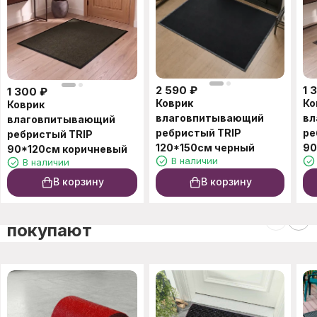
2 590
₽
1 
1 300
₽
Коврик
Ко
Коврик
влаговпитывающий
вл
влаговпитывающий
ребристый TRIP
ре
ребристый TRIP
120*150см черный
90
90*120см коричневый
В наличии
В наличии
В корзину
В корзину
C этим товаром также
покупают