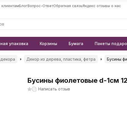
 клиентам
Блог
Вопрос-Ответ
Обратная связь
Яндекс отзывы о нас
ная упаковка
Корзины
Бумага
Пакеты подар
 декора
Декор из дерева, пластика, фетра
Бусины фи
Бусины фиолетовые d-1см 1
Написать отзыв