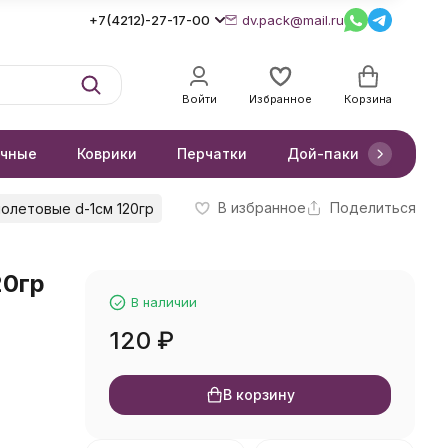
+7(4212)-27-17-00
dv.pack@mail.ru
Войти
Избранное
Корзина
очные
Коврики
Перчатки
Дой-паки
Короб
В избранное
Поделиться
олетовые d-1см 120гр
20гр
В наличии
120
₽
В корзину