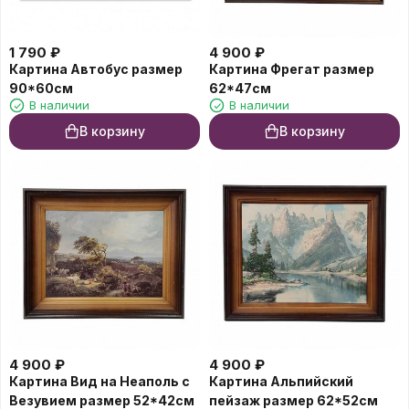
1 790
₽
4 900
₽
Картина Автобус размер
Картина Фрегат размер
90*60см
62*47см
В наличии
В наличии
В корзину
В корзину
4 900
₽
4 900
₽
Картина Вид на Неаполь с
Картина Альпийский
Везувием размер 52*42см
пейзаж размер 62*52см