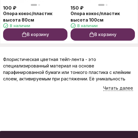
100
₽
150
₽
Опора кокос/пластик
Опора кокос/пластик
высота 80см
высота 100см
В наличии
В наличии
В корзину
В корзину
Флористическая цветная тейп-лента - это
специализированный материал на основе
парафинированной бумаги или тонкого пластика с клейким
слоем, активируемым при растяжении. Её уникальность
заключается в способности плотно облегать стебли,
Читать далее
проволоку и другие элементы композиции, создавая
идеально маскируемое и эстетичное соединение. Лента
выпускается в широкой палитре оттенков - от
классических зеленых и коричневых до ярких
декоративных цветов, что позволяет подобрать решение
под любую цветовую гамму букета или упаковки.