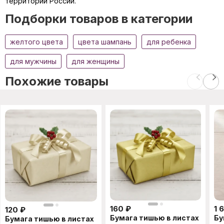
территории России.
Подборки товаров в категории
желтого цвета
цвета шампань
для ребенка
для мужчины
для женщины
Похожие товары
160
₽
1 
120
₽
Бумага тишью в листах
Бу
Бумага тишью в листах