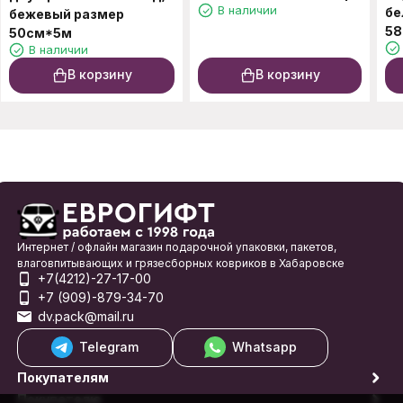
В наличии
бе
бежевый размер
58
50см*5м
В наличии
В корзину
В корзину
Интернет / офлайн магазин подарочной упаковки, пакетов,
влаговпитывающих и грязесборных ковриков в Хабаровске
+7(4212)-27-17-00
+7 (909)-879-34-70
dv.pack@mail.ru
Telegram
Whatsapp
Покупателям
Покупателю