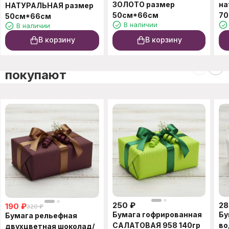
ЗОЛОТО размер
на
НАТУРАЛЬНАЯ размер
50см*66см
70
50см*66см
В наличии
В наличии
В корзину
В корзину
C этим товаром также
покупают
250
₽
28
190
₽
320
₽
Бумага гофрированная
Бу
Бумага рельефная
САЛАТОВАЯ 958 140гр
во
двухцветная шоколад/