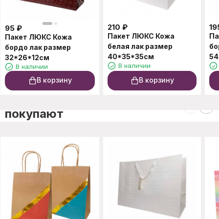
210
₽
19
95
₽
Пакет ЛЮКС Кожа
Па
Пакет ЛЮКС Кожа
белая лак размер
бо
бордо лак размер
40*35*35см
54
32*26*12см
В наличии
В наличии
В корзину
В корзину
C этим товаром также
покупают