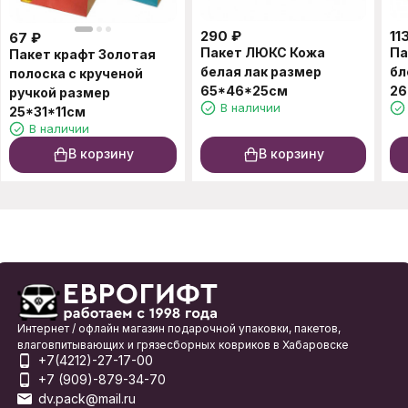
290
₽
11
67
₽
Пакет ЛЮКС Кожа
Па
Пакет крафт Золотая
белая лак размер
бл
полоска с крученой
65*46*25см
26
ручкой размер
В наличии
25*31*11см
В наличии
В корзину
В корзину
Интернет / офлайн магазин подарочной упаковки, пакетов,
влаговпитывающих и грязесборных ковриков в Хабаровске
+7(4212)-27-17-00
+7 (909)-879-34-70
dv.pack@mail.ru