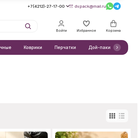
+7(4212)-27-17-00
dv.pack@mail.ru
Войти
Избранное
Корзина
очные
Коврики
Перчатки
Дой-паки
Короб