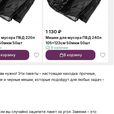
1 130
₽
 мусора ПВД 220л
Мешки для мусора ПВД 240л
50мкм 50шт
105*123см 50мкм 50шт
и
В наличии
 корзину
В корзину
вам нужно! Эти пакеты – настоящая находка: прочные,
ые и черные мешки, которые подойдут для любых задач –
и вы случайно зацепите пакет за угол. Завязки – это