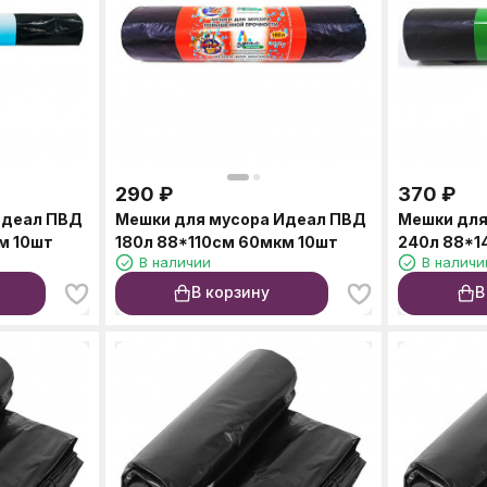
290
₽
370
₽
Идеал ПВД
Мешки для мусора Идеал ПВД
Мешки для
м 10шт
180л 88*110см 60мкм 10шт
240л 88*1
В наличии
В наличи
В корзину
В