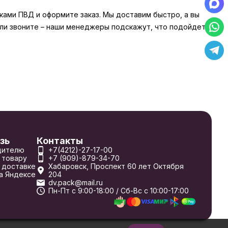
ками ПВД и оформите заказ. Мы доставим быстро, а вы
или звоните – наши менеджеры подскажут, что подойдет
зь
Контакты
дителю
+7(4212)-27-17-00
 товару
+7 (909)-879-34-70
 доставке
Хабаровск, Проспект 60 лет Октября
а Яндексе
204
dv.pack@mail.ru
Пн-Пт с 9:00-18:00 / Сб-Вс с 10:00-17:00