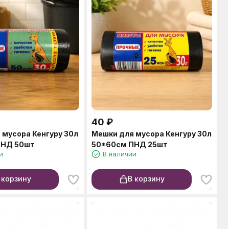
40
₽
 мусора Кенгуру 30л
Мешки для мусора Кенгуру 30л
ПНД 50шт
50*60см ПНД 25шт
и
В наличии
 корзину
В корзину