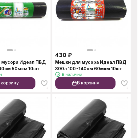
430
₽
 мусора Идеал ПВД
Мешки для мусора Идеал ПВД
40см 50мкм 10шт
300л 100*140см 60мкм 10шт
и
В наличии
 корзину
В корзину