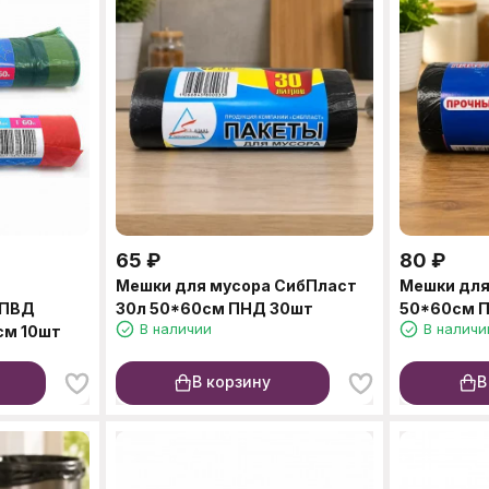
65
₽
80
₽
Мешки для мусора СибПласт
Мешки для
 ПВД
30л 50*60см ПНД 30шт
50*60см 
В наличии
В наличи
см 10шт
В корзину
В