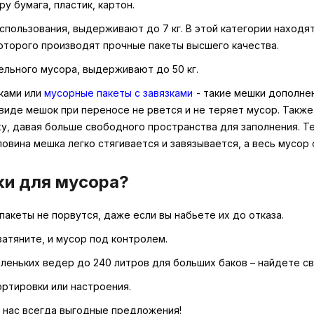
ру бумага, пластик, картон.
спользования, выдерживают до 7 кг. В этой категории находя
которого производят прочные пакеты высшего качества.
тельного мусора, выдерживают до 50 кг.
ками или
мусорные паке
ты с завязками
- такие мешки дополне
 виде мешок при переносе не рвется и не теряет мусор. Так
у, давая больше свободного пространства для заполнения. Т
ловина мешка легко стягивается и завязывается, а весь мусор
ки для мусора?
пакеты не порвутся, даже если вы набьете их до отказа.
затяните, и мусор под контролем.
леньких ведер до 240 литров для больших баков – найдете св
ортировки или настроения.
у нас всегда выгодные предложения!