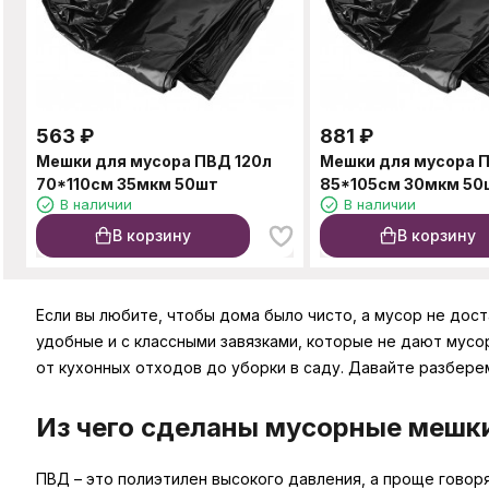
563
₽
881
₽
Мешки для мусора ПВД 120л
Мешки для мусора 
70*110см 35мкм 50шт
85*105см 30мкм 50
В наличии
В наличии
В корзину
В корзину
Если вы любите, чтобы дома было чисто, а мусор не доста
удобные и с классными завязками, которые не дают мусо
от кухонных отходов до уборки в саду. Давайте разберем
Из чего сделаны мусорные мешк
ПВД – это полиэтилен высокого давления, а проще говоря,