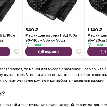
840
₽
1 140
₽
ПВД 160л
Мешки для мусора ПВД 180л
Мешки для
шт
90*110см 50мкм 50шт
95*120см 
В наличии
В наличи
В корзину
В
влял хлопот, то мешки для мусора с завязками – это то, что 
ру высыпаться. В нашем интернет-магазине вы найдете цветн
, почему они такие крутые и как выбрать идеальный вариант.
и?
 прочный и эластичный материал, который не рвется, даже есл