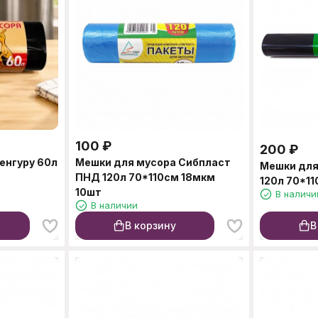
100
₽
200
₽
енгуру 60л
Мешки для мусора Сибпласт
Мешки для
ПНД 120л 70*110см 18мкм
120л 70*1
10шт
В наличи
В наличии
В корзину
В