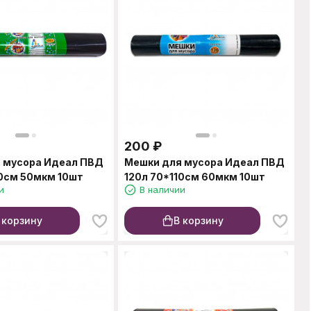
200
₽
 мусора Идеал ПВД
Мешки для мусора Идеал ПВД
10см 50мкм 10шт
120л 70*110см 60мкм 10шт
и
В наличии
 корзину
В корзину