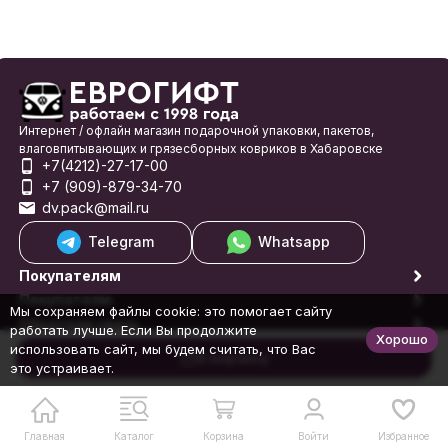
Интернет / офлайн магазин подарочной упаковки, пакетов,
влаговпитывающих и грязесборных ковриков в Хабаровске
+7(4212)-27-17-00
+7 (909)-879-34-70
dv.pack@mail.ru
Telegram
Whatsapp
Покупателям
Покупателю
Мы сохраняем файлы cookie: это помогает сайту
Обратная связь
работать лучше. Если Вы продолжите
Хорошо
© 1998-2026 Еврогифт
использовать сайт, мы будем считать, что Вас
В корзину
это устраивает.
Главная
Каталог
Корзина
Войти
Избранное