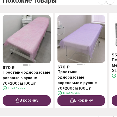
Похожие товары
5
Пе
Me
670
₽
670
₽
XL
Простыни
Простыни одноразовые
одноразовые
розовые в рулоне
сиреневые в рулоне
70*200см 100шт
В наличии
70*200см 100шт
В наличии
В корзину
В корзину
C этим товаром также