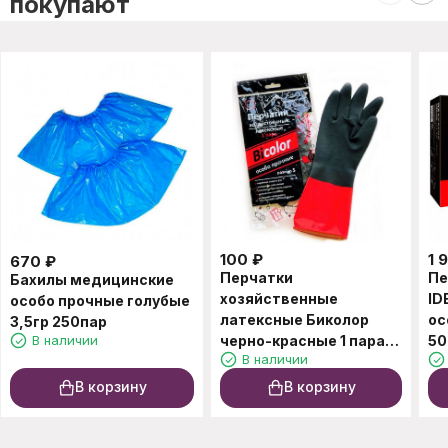
покупают
100
₽
1 
670
₽
Перчатки
Пе
Бахилы медицинские
хозяйственные
ID
особо прочные голубые
латексные Биколор
ос
3,5гр 250пар
В наличии
черно-красные 1 пара
50
В наличии
M, L
В корзину
В корзину