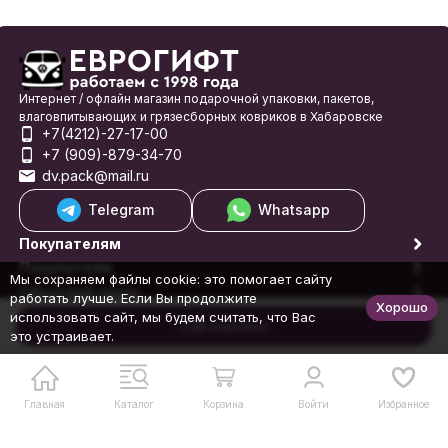
Интернет / офлайн магазин подарочной упаковки, пакетов,
влаговпитывающих и грязесборных ковриков в Хабаровске
+7(4212)-27-17-00
+7 (909)-879-34-70
dv.pack@mail.ru
Telegram
Whatsapp
Покупателям
Покупателю
Мы сохраняем файлы cookie: это помогает сайту
Обратная связь
работать лучше. Если Вы продолжите
Хорошо
© 1998-2026 Еврогифт
использовать сайт, мы будем считать, что Вас
В корзину
это устраивает.
Главная
Каталог
Корзина
Войти
Избранное