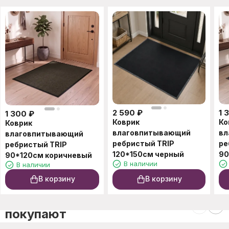
2 590
₽
1 
1 300
₽
Коврик
Ко
Коврик
влаговпитывающий
вл
влаговпитывающий
ребристый TRIP
ре
ребристый TRIP
120*150см черный
90
90*120см коричневый
В наличии
В наличии
В корзину
В корзину
C этим товаром также
покупают