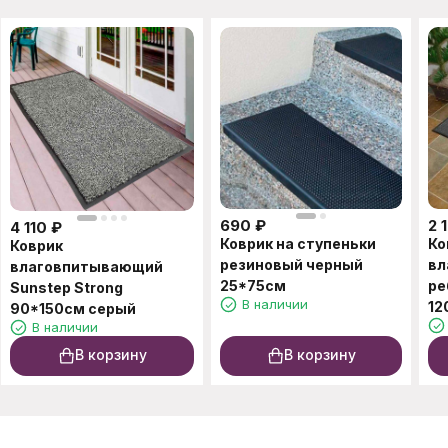
690
₽
2 
4 110
₽
Коврик на ступеньки
Ко
Коврик
резиновый черный
вл
влаговпитывающий
25*75см
ре
Sunstep Strong
В наличии
12
90*150cм серый
В наличии
В корзину
В корзину