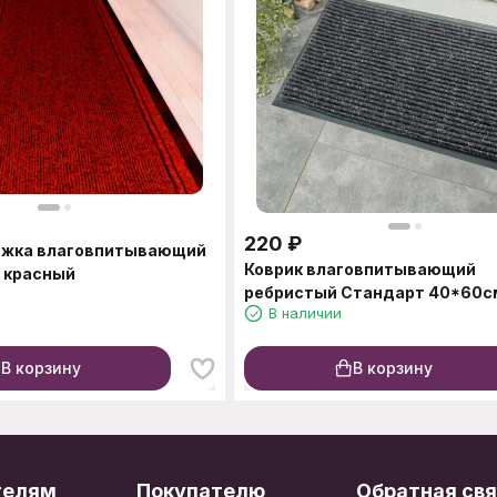
220
₽
ожка влаговпитывающий
Коврик влаговпитывающий
м красный
ребристый Стандарт 40*60с
В наличии
В корзину
В корзину
телям
Покупателю
Обратная свя