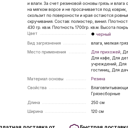
и влаги. За счет резиновой основы грязь и влага
на мягком ворсе и не просачивается под коврик,
скользит по поверхности и края остаются ровны
скручивания. Состав: полиэстер, винил. Плотнос
430 гр. кв.м. Плотность 1700гр. кв.м. Высота пок
Цвет
черный
Вид загрязнения
влага, мелкая гря
Место применения
Для прихожей
, Д
Для кафе, Для де
учреждений, Для
гостиниц, Для да
Материал основы
Резина
Свойства
Влаговпитывающи
Грязесборные
Длина
250 см
Ширина
120 см
платная доставка от
Быстрая доставка