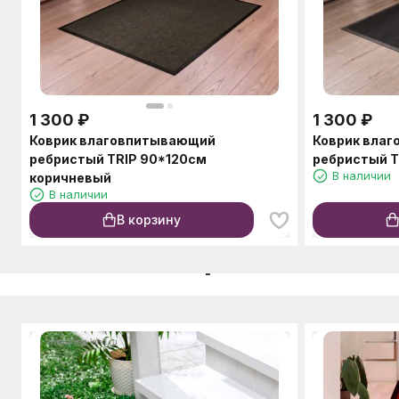
1 300
₽
1 300
₽
Коврик влаговпитывающий
Коврик вла
ребристый TRIP 90*120см
ребристый T
В наличии
коричневый
В наличии
В корзину
C этим товаром также п