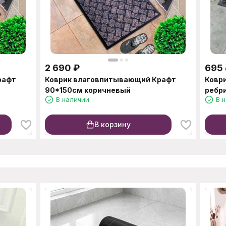
2 690
₽
695
рафт
Коврик влаговпитывающий Крафт
Ковр
90*150см коричневый
ребр
В наличии
В 
В корзину