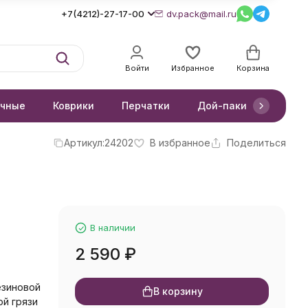
+7(4212)-27-17-00
dv.pack@mail.ru
Войти
Избранное
Корзина
очные
Коврики
Перчатки
Дой-паки
Короб
Артикул:
24202
В избранное
Поделиться
В наличии
2 590
₽
езиновой
В корзину
ой грязи