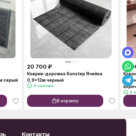
20 700
₽
1 30
Коврик-дорожка Sunstep Ячейка
Ковр
м серый
0,9*12м черный
ребр
В наличии
кори
В 
В корзину
зь
Контакты