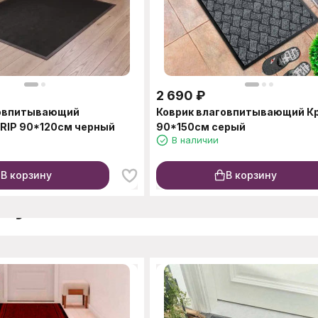
2 690
₽
говпитывающий
Коврик влаговпитывающий К
RIP 90*120см черный
90*150см серый
В наличии
В корзину
В корзину
окупают