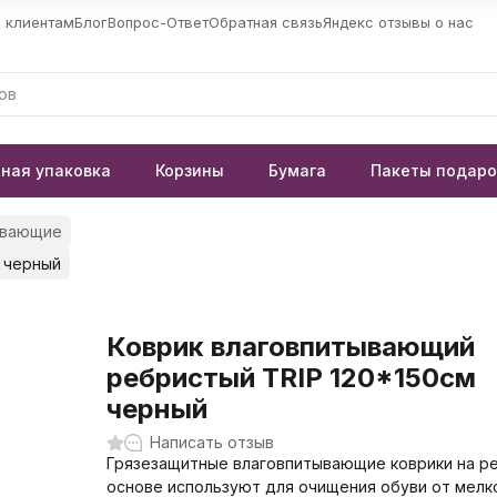
 клиентам
Блог
Вопрос-Ответ
Обратная связь
Яндекс отзывы о нас
ная упаковка
Корзины
Бумага
Пакеты подар
ывающие
 черный
Коврик влаговпитывающий
ребристый TRIP 120*150см
черный
Написать отзыв
Грязезащитные влаговпитывающие коврики на р
основе используют для очищения обуви от мелк