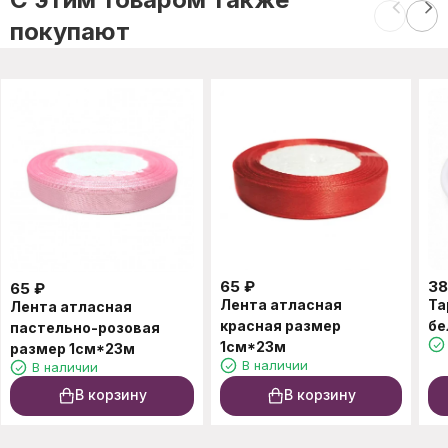
покупают
65
₽
3
65
₽
Лента атласная
Та
Лента атласная
красная размер
бе
пастельно-розовая
1см*23м
размер 1см*23м
В наличии
В наличии
В корзину
В корзину