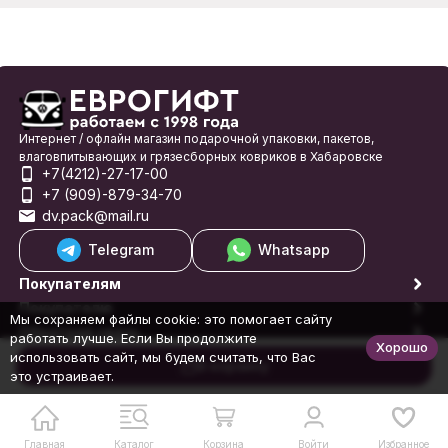
Интернет / офлайн магазин подарочной упаковки, пакетов,
влаговпитывающих и грязесборных ковриков в Хабаровске
+7(4212)-27-17-00
+7 (909)-879-34-70
dv.pack@mail.ru
Telegram
Whatsapp
Покупателям
Покупателю
Мы сохраняем файлы cookie: это помогает сайту
Обратная связь
работать лучше. Если Вы продолжите
Хорошо
© 1998-2026 Еврогифт
использовать сайт, мы будем считать, что Вас
В корзину
это устраивает.
Главная
Каталог
Корзина
Войти
Избранное