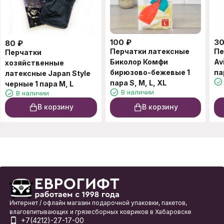
100
₽
3
80
₽
Перчатки латексные
Пе
Перчатки
Биколор Комфи
Av
хозяйственные
бирюзово-бежевые 1
па
латексные Japan Style
пара S, M, L, XL
черные 1 пара M, L
В наличии
В наличии
В корзину
В корзину
Интернет / офлайн магазин подарочной упаковки, пакетов,
влаговпитывающих и грязесборных ковриков в Хабаровске
+7(4212)-27-17-00