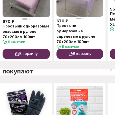
5
Пе
Me
670
₽
670
₽
XL
Простыни
Простыни одноразовые
одноразовые
розовые в рулоне
сиреневые в рулоне
70*200см 100шт
В наличии
70*200см 100шт
В наличии
В корзину
В корзину
C этим товаром также
покупают