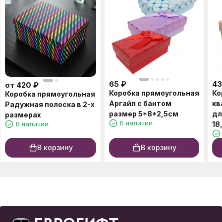
65
₽
4
от
420
₽
Коробка прямоугольная
Ко
Коробка прямоугольная
Аргайл с бантом
кв
Радужная полоска в 2-х
размер 5*8*2,5см
дл
размерах
В наличии
В наличии
18
В корзину
В корзину