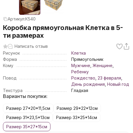
Артикул:
К540
Коробка прямоугольная Клетка в 5-
ти размерах
Написать отзыв
Рисунок
Клетка
Форма
Прямоугольник
Кому
Мужчине
,
Женщине
,
Ребенку
Повод
Рождество
,
23 февраля
,
День рождения
,
Новый год
Текстура
Гладкая
Варианты покупки:
Размер 27*20*11,5см
Размер 29*22*12см
Размер 31*23,5*13см
Размер 33*25*14см
Размер 35*27*15см