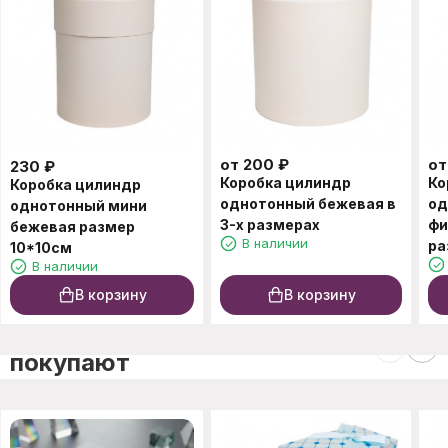
от
200
₽
о
230
₽
Коробка цилиндр
Ко
Коробка цилиндр
однотонный бежевая в
од
однотонный мини
3-х размерах
фи
бежевая размер
В наличии
ра
10*10см
В наличии
В корзину
В корзину
C этим товаром также
покупают