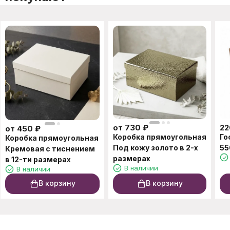
от
730
₽
22
от
450
₽
Коробка прямоугольная
Го
Коробка прямоугольная
Под кожу золото в 2-х
55
Кремовая с тиснением
размерах
в 12-ти размерах
В наличии
В наличии
В корзину
В корзину