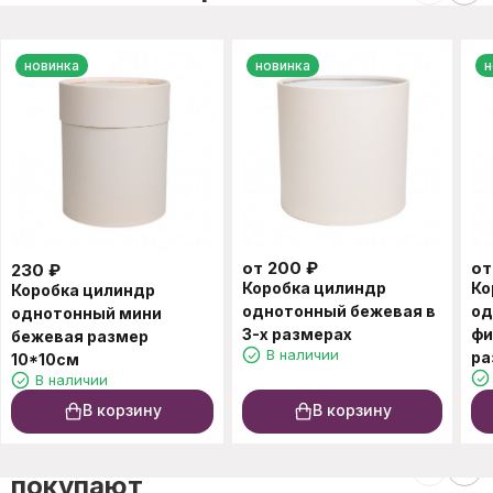
новинка
новинка
н
от
200
₽
о
230
₽
Коробка цилиндр
Ко
Коробка цилиндр
однотонный бежевая в
од
однотонный мини
3-х размерах
фи
бежевая размер
В наличии
ра
10*10см
В наличии
В корзину
В корзину
C этим товаром также
покупают