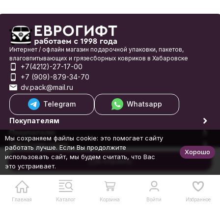
Интернет / офлайн магазин подарочной упаковки, пакетов,
влаговпитывающих и грязесборных ковриков в Хабаровске
+7(4212)-27-17-00
+7 (909)-879-34-70
dv.pack@mail.ru
Telegram
Whatsapp
Покупателям
Покупателю
Мы сохраняем файлы cookie: это помогает сайту
Обратная связь
работать лучше. Если Вы продолжите
Хорошо
© 1998-2026 Еврогифт
использовать сайт, мы будем считать, что Вас
В корзину
это устраивает.
Главная
Каталог
Корзина
Войти
Избранное