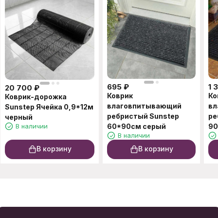
695
₽
1 
20 700
₽
Коврик
Ко
Коврик-дорожка
влаговпитывающий
вл
Sunstep Ячейка 0,9*12м
ребристый Sunstep
ре
черный
В наличии
60*90см серый
90
В наличии
В корзину
В корзину