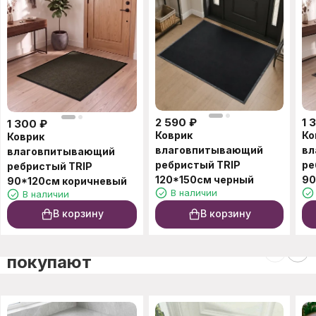
2 590
₽
1 
1 300
₽
Коврик
Ко
Коврик
влаговпитывающий
вл
влаговпитывающий
ребристый TRIP
ре
ребристый TRIP
120*150см черный
90
90*120см коричневый
В наличии
В наличии
В корзину
В корзину
C этим товаром также
покупают