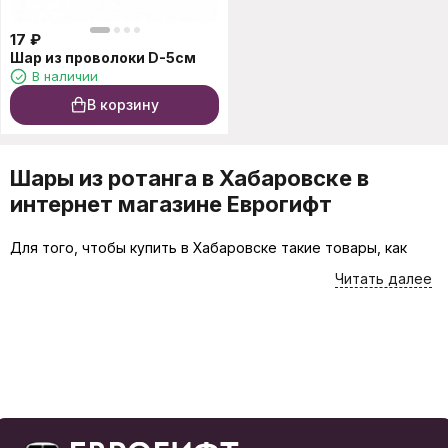
17
₽
Шар из проволоки D-5см
В наличии
В корзину
Шары из ротанга в Хабаровске в
интернет магазине Еврогифт
Для того, чтобы купить в Хабаровске такие товары, как
Шары из ротанга, лучше всего воспользоваться каталогом
Читать далее
интернет-магазина Еврогифт. Вы можете приобрести
товары онлайн или заглянуть в наш магазин на проспекте
60 лет Октября 204 в Хабаровске. На этой странице
товары представлены в самом широком ассортименте, а
подробные характеристики помогут Вам сделать выбор с
минимальными затратами времени.
В каталоге нашего интернет-магазина все товары, такие
как Шары из ротанга, сгруппированы по подразделам на