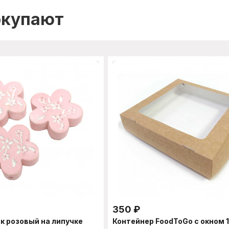
окупают
350
₽
к розовый на липучке
Контейнер FoodToGo с окном 