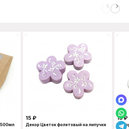
15
₽
15
₽
1500мл
Декор Цветок фолетовый на липучке
Деко