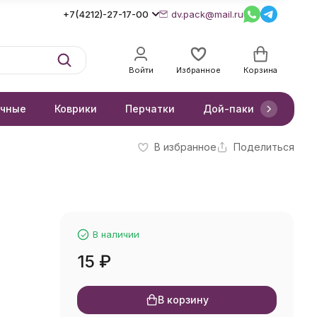
+7(4212)-27-17-00
dv.pack@mail.ru
Войти
Избранное
Корзина
очные
Коврики
Перчатки
Дой-паки
Короб
В избранное
Поделиться
В наличии
15
₽
В корзину