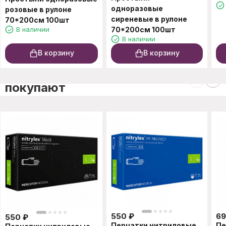
одноразовые
розовые в рулоне
сиреневые в рулоне
70*200см 100шт
В наличии
70*200см 100шт
В наличии
В корзину
В корзину
C этим товаром также
покупают
550
₽
69
550
₽
Перчатки нитриловые
Пе