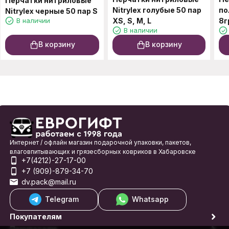
Перчатки нитриловые
Nitrylex голубые 50 пар
по
Nitrylex черные 50 пар S
В наличии
XS, S, M, L
8г
В наличии
В корзину
В корзину
Интернет / офлайн магазин подарочной упаковки, пакетов,
влаговпитывающих и грязесборных ковриков в Хабаровске
+7(4212)-27-17-00
+7 (909)-879-34-70
dv.pack@mail.ru
Telegram
Whatsapp
Покупателям
Покупателю