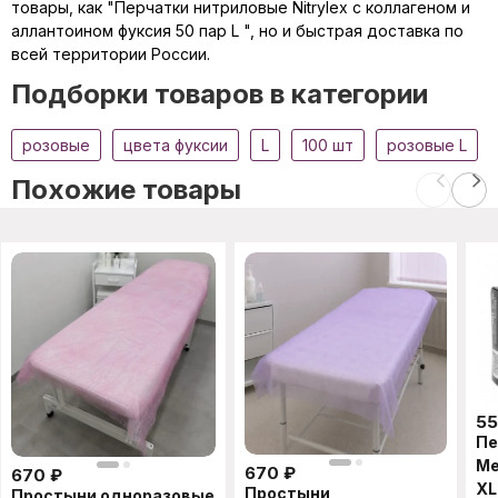
товары, как "Перчатки нитриловые Nitrylex с коллагеном и
аллантоином фуксия 50 пар L ", но и быстрая доставка по
всей территории России.
Подборки товаров в категории
розовые
цвета фуксии
L
100 шт
розовые L
Похожие товары
5
Пе
Me
670
₽
670
₽
XL
Простыни
Простыни одноразовые