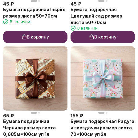
45
₽
45
₽
Бумага подарочная Inspire
Бумага подарочная
размер листа 50*70см
Цветущий сад размер
В наличии
листа 50*70см
В наличии
В корзину
В корзину
65
₽
155
₽
Бумага подарочная
Бумага подарочная Радуга
Чернила размер листа
и звездочки размер листа
0,685м*100см уп 1л
70*100см уп 2л