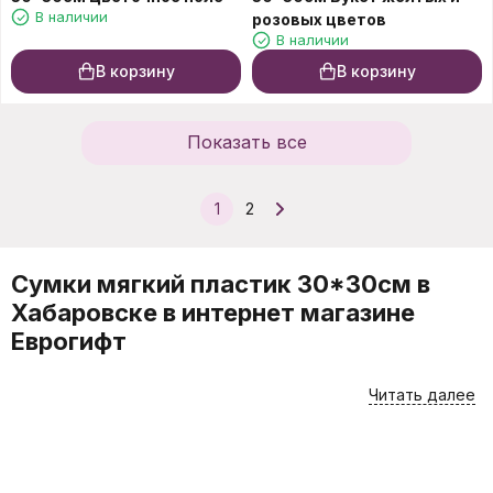
В наличии
розовых цветов
В наличии
В корзину
В корзину
Показать все
1
2
Сумки мягкий пластик 30*30см в
Хабаровске в интернет магазине
Еврогифт
Для того, чтобы купить в Хабаровске такие товары, как
Читать далее
Сумки мягкий пластик 30*30см, лучше всего
воспользоваться каталогом интернет-магазина Еврогифт.
Вы можете приобрести товары онлайн или заглянуть в наш
магазин на проспекте 60 лет Октября 204 в Хабаровске. На