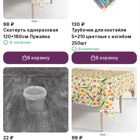
98
₽
130
₽
Скатерть одноразовая
Трубочки для коктейля
120*180см Лужайка
5*210 цветные с изгибом
В наличии
250шт
В наличии
В корзину
В корзину
22
₽
98
₽