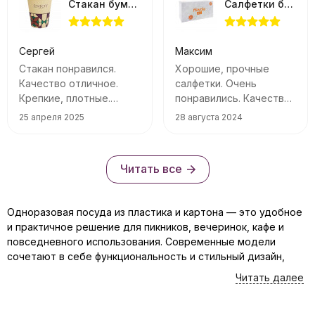
Стакан бумажный Enjoy 250мл 50шт
Салфетки бумажные вытяжные 200шт
Сергей
Максим
Стакан понравился.
Хорошие, прочные
Качество отличное.
салфетки. Очень
Крепкие, плотные.
понравились. Качество
Твердая пятерочка!
отличное
25 апреля 2025
28 августа 2024
Читать все
Одноразовая посуда из пластика и картона — это удобное
и практичное решение для пикников, вечеринок, кафе и
повседневного использования. Современные модели
сочетают в себе функциональность и стильный дизайн,
благодаря чему отлично вписываются в любую тематику
Читать далее
праздника. Главное преимущество такой посуды —
отсутствие необходимости в мытье, что особенно