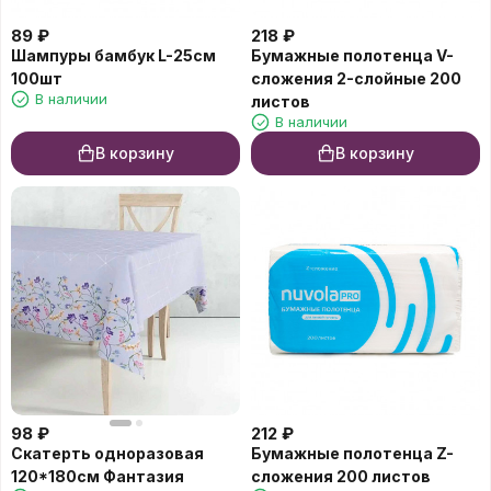
89
₽
218
₽
Шампуры бамбук L-25см
Бумажные полотенца V-
100шт
cложения 2-слойные 200
В наличии
листов
В наличии
В корзину
В корзину
98
₽
212
₽
Скатерть одноразовая
Бумажные полотенца Z-
120*180см Фантазия
cложения 200 листов