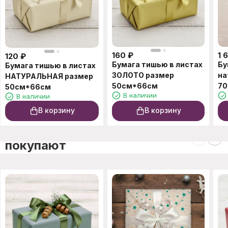
160
₽
1 
120
₽
Бумага тишью в листах
Бу
Бумага тишью в листах
ЗОЛОТО размер
на
НАТУРАЛЬНАЯ размер
50см*66см
70
50см*66см
В наличии
В наличии
В корзину
В корзину
C этим товаром также
покупают