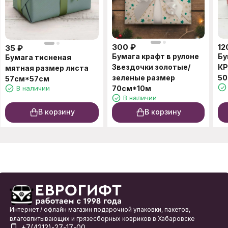
300
₽
12
35
₽
Бумага крафт в рулоне
Бу
Бумага тисненая
Звездочки золотые/
КР
мятная размер листа
зеленые размер
50
57см*57см
В наличии
70см*10м
В наличии
В корзину
В корзину
Интернет / офлайн магазин подарочной упаковки, пакетов,
влаговпитывающих и грязесборных ковриков в Хабаровске
+7(4212)-27-17-00