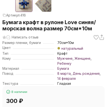
Артикул:
416
Бумага крафт в рулоне Love синяя/
морская волна размер 70см*10м
Написать отзыв
Размер пленки, бумаги
70см*10м
Цвет
натуральный
Тип
Крафт
Кому
Мужчине
,
Женщине
,
Ребенку
Материал
Бумага
Повод
8 марта
,
День рождения
,
14 февраля
Текстура
Гладкая
В наличии
300
₽