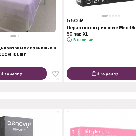
550
₽
Перчатки нитриловые MediOk
50 пар XL
В наличии
дноразовые сиреневые в
00см 100шт
В корзину
В корзину
окупают