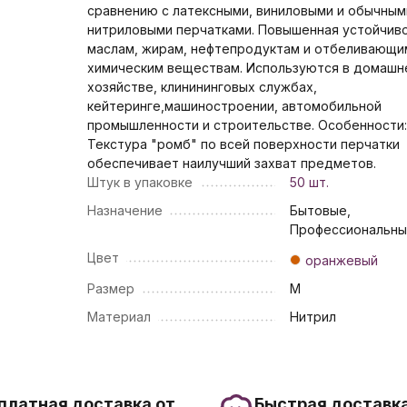
сравнению с латексными, виниловыми и обычным
нитриловыми перчатками. Повышенная устойчиво
маслам, жирам, нефтепродуктам и отбеливающи
химическим веществам. Используются в домашн
хозяйстве, клинининговых службах,
кейтеринге,машиностроении, автомобильной
промышленности и строительстве. Особенности
Текстура "ромб" по всей поверхности перчатки
обеспечивает наилучший захват предметов.
Штук в упаковке
50 шт.
Назначение
Бытовые,
Профессиональн
Цвет
оранжевый
Размер
M
Материал
Нитрил
платная доставка от
Быстрая доставка