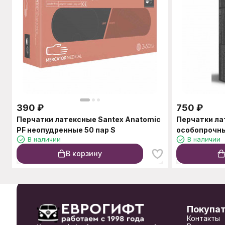
390
₽
750
₽
Перчатки латексные Santex Anatomic
Перчатки ла
PF неопудренные 50 пар S
особопрочные
В наличии
В наличии
В корзину
Покупа
Контакты