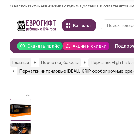
О нас
Контакты
Реквизиты
Как купить
Доставка и оплата
Оптовым
Каталог
Скачать прайс
Акции и скидки
Подароч
Главная
Перчатки, бахилы
Перчатки High Risk 
Перчатки нитриловые IDEALL GRIP особопрочные ора