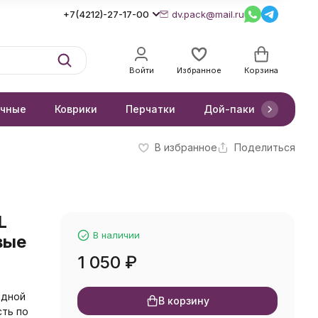
+7(4212)-27-17-00
dv.pack@mail.ru
Войти
Избранное
Корзина
очные
Коврики
Перчатки
Дой-паки
Короб
В избранное
Поделиться
L
В наличии
вые
1 050
₽
идной
В корзину
ть по