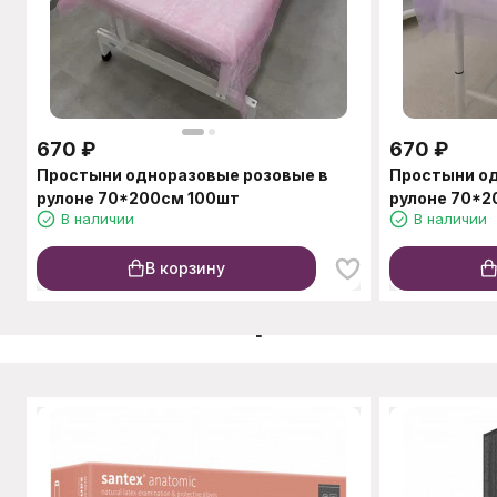
670
₽
670
₽
Простыни одноразовые розовые в
Простыни о
рулоне 70*200см 100шт
рулоне 70*2
В наличии
В наличии
В корзину
C этим товаром также п