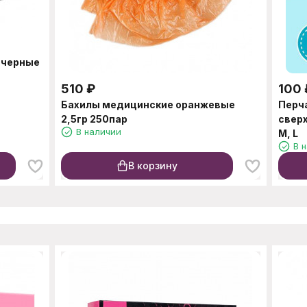
 черные
510
₽
100
Бахилы медицинские оранжевые
Перч
2,5гр 250пар
свер
В наличии
M, L
В 
В корзину