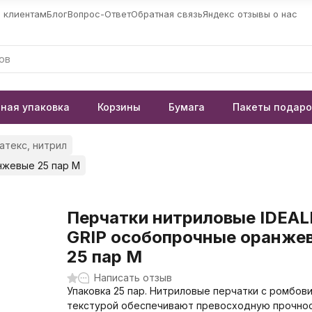
 клиентам
Блог
Вопрос-Ответ
Обратная связь
Яндекс отзывы о нас
ная упаковка
Корзины
Бумага
Пакеты подар
латекс, нитрил
нжевые 25 пар M
Перчатки нитриловые IDEAL
GRIP особопрочные оранже
25 пар M
Написать отзыв
Упаковка 25 пар. Нитриловые перчатки с ромбов
текстурой обеспечивают превосходную прочнос