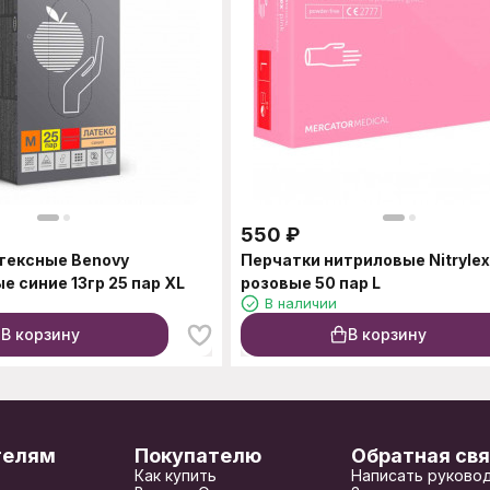
550
₽
тексные Benovy
Перчатки нитриловые Nitrylex
 синие 13гр 25 пар XL
розовые 50 пар L
В наличии
В корзину
В корзину
телям
Покупателю
Обратная свя
Как купить
Написать руково