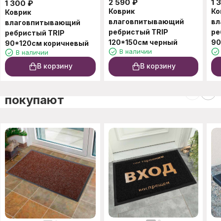
2 590
₽
1 
1 300
₽
Коврик
Ко
Коврик
влаговпитывающий
вл
влаговпитывающий
ребристый TRIP
ре
ребристый TRIP
120*150см черный
90
90*120см коричневый
В наличии
В наличии
В корзину
В корзину
C этим товаром также
покупают