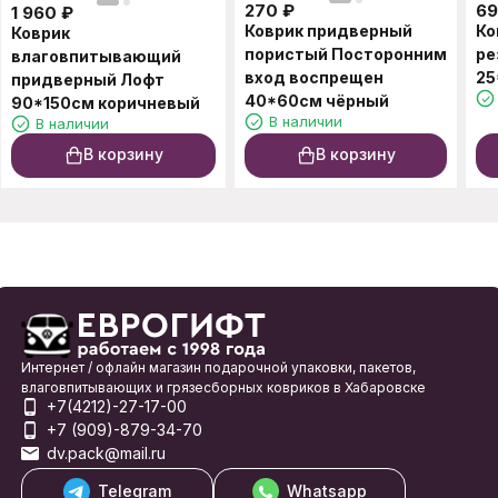
270
₽
6
1 960
₽
Коврик придверный
Ко
Коврик
пористый Посторонним
ре
влаговпитывающий
вход воспрещен
25
придверный Лофт
40*60см чёрный
90*150см коричневый
В наличии
В наличии
В корзину
В корзину
Интернет / офлайн магазин подарочной упаковки, пакетов,
влаговпитывающих и грязесборных ковриков в Хабаровске
+7(4212)-27-17-00
+7 (909)-879-34-70
dv.pack@mail.ru
Telegram
Whatsapp