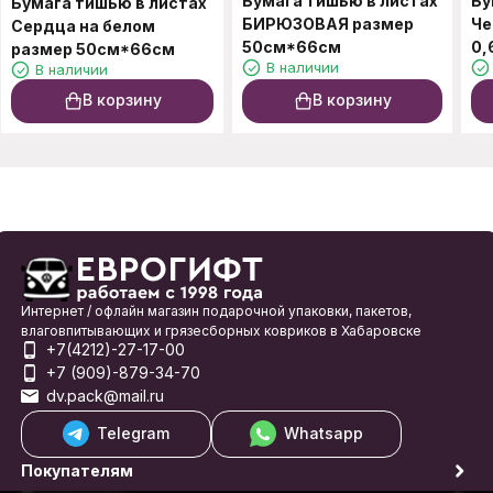
Бумага тишью в листах
Бу
Бумага тишью в листах
БИРЮЗОВАЯ размер
Че
Сердца на белом
50см*66см
0,
размер 50см*66см
В наличии
В наличии
В корзину
В корзину
Интернет / офлайн магазин подарочной упаковки, пакетов,
влаговпитывающих и грязесборных ковриков в Хабаровске
+7(4212)-27-17-00
+7 (909)-879-34-70
dv.pack@mail.ru
Telegram
Whatsapp
Покупателям