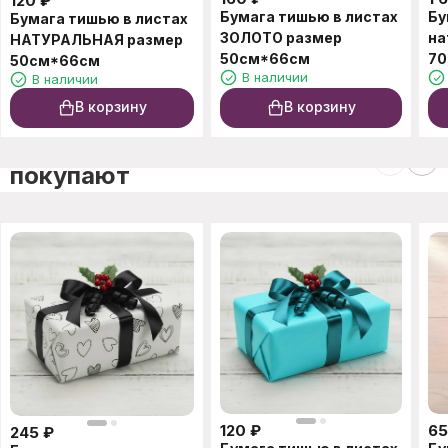
120
₽
Бумага тишью в листах
Бу
Бумага тишью в листах
ЗОЛОТО размер
на
НАТУРАЛЬНАЯ размер
50см*66см
70
50см*66см
В наличии
В наличии
В корзину
В корзину
C этим товаром также
покупают
120
₽
65
245
₽