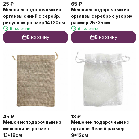
25
₽
65
₽
Мешочек подарочный из
Мешочек подарочный из
органзы синий с серебр.
органзы серебро с узором
рисунком размер 14*20см
размер 25*35см
В наличии
В наличии
В корзину
В корзину
45
₽
18
₽
Мешочек подарочный из
Мешочек подарочный из
мешковины размер
органзы белый размер
13*18см
9*12см