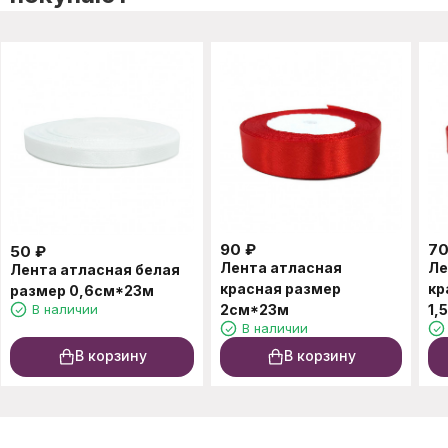
90
₽
7
50
₽
Лента атласная
Ле
Лента атласная белая
красная размер
кр
размер 0,6см*23м
В наличии
2см*23м
1,
В наличии
В корзину
В корзину