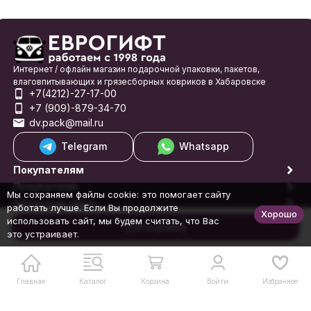
Интернет / офлайн магазин подарочной упаковки, пакетов,
влаговпитывающих и грязесборных ковриков в Хабаровске
+7(4212)-27-17-00
+7 (909)-879-34-70
dv.pack@mail.ru
Telegram
Whatsapp
Покупателям
Покупателю
Мы сохраняем файлы cookie: это помогает сайту
Обратная связь
работать лучше. Если Вы продолжите
Хорошо
© 1998-2026 Еврогифт
использовать сайт, мы будем считать, что Вас
В корзину
это устраивает.
Главная
Каталог
Корзина
Войти
Избранное