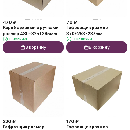
470
₽
70
₽
Короб архивый с ручками
Гофроящик размер
размер 480*325*295мм
370*253*237мм
В наличии
В наличии
В корзину
В корзину
220
₽
170
₽
Гофроящик размер
Гофроящик размер