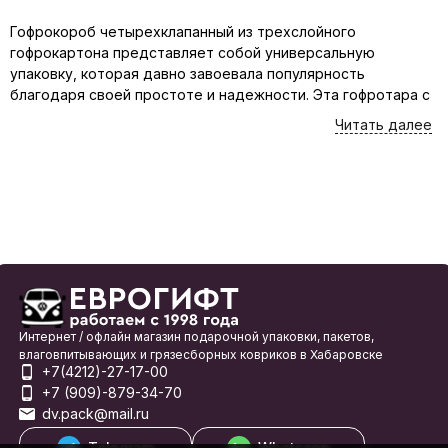
Гофрокороб четырехклапанный из трехслойного
гофрокартона представляет собой универсальную
упаковку, которая давно завоевала популярность
благодаря своей простоте и надежности. Эта гофротара с
четырьмя клапанами на верхней и нижней сторонах,
Читать далее
которые легко складываются и фиксируются скотчем или
клеем. Такие коробки часто используются для
транспортировки и хранения различных товаров,
обеспечивая их защиту от повреждений во время
перемещения. В отличие от жестких контейнеров,
гофрокороб компактен в разобранном виде, что делает
его удобным для складского хранения.
Ключевые преимущества
гофроящика
Интернет / офлайн магазин подарочной упаковки, пакетов,
влаговпитывающих и грязесборных ковриков в Хабаровске
+7(4212)-27-17-00
Популярность четырехклапанного короба обусловлена
+7 (909)-879-34-70
рядом неоспоримых преимуществ:
dv.pack@mail.ru
Гофроящик - один из самых дешевых видов
Telegram
Whatsapp