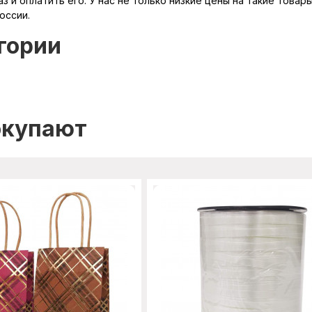
з и оплатить его. У нас не только низкие цены на такие това
оссии.
гории
окупают