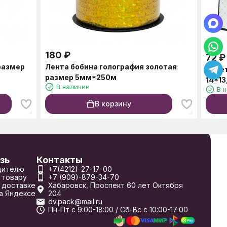
180
₽
72
₽
размер
Лента бобина голография золотая
Паке
размер 5мм*250м
14*1
В наличии
В 
В корзину
зь
Контакты
дителю
+7(4212)-27-17-00
 товару
+7 (909)-879-34-70
 доставке
Хабаровск, Проспект 60 лет Октября
а Яндексе
204
dv.pack@mail.ru
Пн-Пт с 9:00-18:00 / Сб-Вс с 10:00-17:00