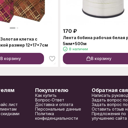
170
₽
Лента бобина рабочая белая 
 Золотая клетка с
5мм*500м
чкой размер 12*17*7см
В наличии
В корзину
В корзину
телям
Покупателю
Обратная свя
Как купить
Написать руково
Вопрос-Ответ
Задать вопрос по
райс лист
Доставка и оплата
Задать вопрос по
лиентам
Персональные данные
Оставить отзыв н
 скидками
Политика
Предложения по
конфиденциальности
улучшению сайта