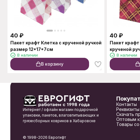
40
₽
40
₽
Пакет крафт Клетка с крученой ручкой
Пакет крафт
размер 12*17*7см
крученой ру
В наличии
В наличии
В корзину
Покупа
Контакты
Реквизиты
Интернет / офлайн магазин подарочной
Скачать п
упаковки, пакетов, влаговпитывающих и
Оптовым к
грязесборных ковриков в Хабаровске
Товары со
© 1998-2026 Еврогифт