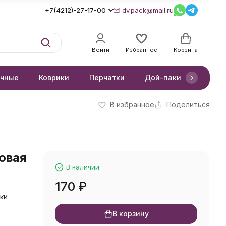
+7(4212)-27-17-00
dv.pack@mail.ru
Войти
Избранное
Корзина
очные
Коврики
Перчатки
Дой-паки
Короб
В избранное
Поделиться
овая
В наличии
170
₽
ки
В корзину